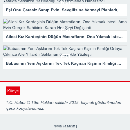
Eşi Onu Çaresiz Sanıp Evini Sevgilisine Vermeyi Planladı, Ama Yatakta Sessizce Hazırladığı Son Hamleden Habersizdi
Ailesi Kız Kardeşinin Düğün Masraflarını Ona Yıkmak İstedi, Ama Evin Gerçek Sahibinin Kararı Her Şeyi Değiştirdi
Babasının Yeni Aşklarını Tek Tek Kaçıran Kişinin Kimliği Ortaya Çıkınca Aile Yıllardır Saklanan Gerçekle Yüzleşti
Künye
T.C. Haber © Tüm Hakları saklıdır 2015, kaynak gösterilmeden
içerik kopyalanamaz.
Tema Tasarım |