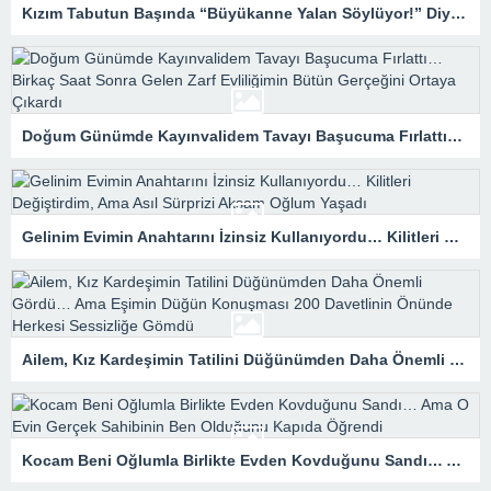
Kızım Tabutun Başında “Büyükanne Yalan Söylüyor!” Diye Bağırdı… Sonra Evdeki Gizli Kayıtlar Her Şeyi Ortaya Çıkardı
Doğum Günümde Kayınvalidem Tavayı Başucuma Fırlattı… Birkaç Saat Sonra Gelen Zarf Evliliğimin Bütün Gerçeğini Ortaya Çıkardı
Gelinim Evimin Anahtarını İzinsiz Kullanıyordu… Kilitleri Değiştirdim, Ama Asıl Sürprizi Akşam Oğlum Yaşadı
Ailem, Kız Kardeşimin Tatilini Düğünümden Daha Önemli Gördü… Ama Eşimin Düğün Konuşması 200 Davetlinin Önünde Herkesi Sessizliğe Gömdü
Kocam Beni Oğlumla Birlikte Evden Kovduğunu Sandı… Ama O Evin Gerçek Sahibinin Ben Olduğunu Kapıda Öğrendi