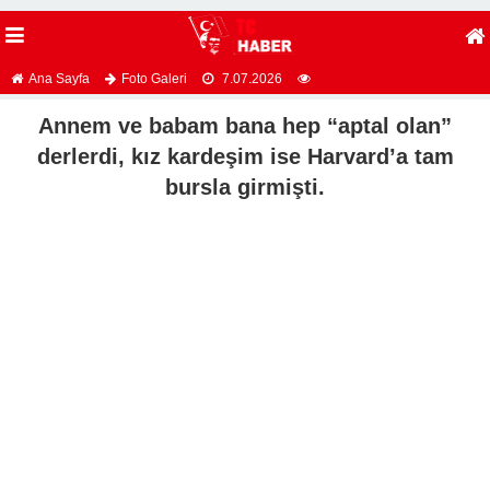
Ana Sayfa
Foto Galeri
7.07.2026
Annem ve babam bana hep “aptal olan”
derlerdi, kız kardeşim ise Harvard’a tam
bursla girmişti.