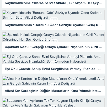
Kayınvalidesine Yıllarca Servet Aktardı, Bir Akşam Her Şeyi Değiştiren Gerçeği Öğrendi
Kayınvalidesinin “Borcunu Öde” Sözüyle Uyandı: Genç Kadının Sınırları Bütün Aileyi Değiştirdi
Uçaktaki Koltuk Gerçeği Ortaya Çıkardı: Nişanlısının Gizli Planını Öğrenince Her Şeyi Geride Bıraktı
Eşi Onu Çaresiz Sanıp Evini Sevgilisine Vermeyi Planladı, Ama Yatakta Sessizce Hazırladığı Son Hamleden Habersizdi
Ailesi Kız Kardeşinin Düğün Masraflarını Ona Yıkmak İstedi, Ama Evin Gerçek Sahibinin Kararı Her Şeyi Değiştirdi