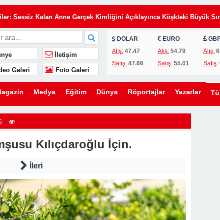
Eşimin Kurduğu Planı Tek Bir İmza Çökertti
iler: Sessiz Kalan Anne Gerçek Kimliğini Açıklayınca Köşkteki Büyük Sır
DOLAR
EURO
GB
de Annemi Hizmetçi Gibi Çalıştırıyorlardı: Tapunun Kime Ait Olduğunu
Alış:
47.47
Alış:
54.79
Alış:
6
nye
İletişim
Satış:
47.66
Satış:
55.01
Satış:
deo Galeri
Foto Galeri
i Gün, Kayınvalidesinin Son Hediyesi Hayatını Değiştirdi
 Uyarı: Oğlunu Kurtaran Babanın Büyük Sırrı
agazin
Medya
Eğitim
Dünya
Röportajlar
Yazarlar
T
elefon, Kahvaltı Masasında Tüm Gerçekleri Ortaya Çıkardı
zdi: Üvey Babasının Yaptığı Gizli Davet Tüm Ailenin Kaderini Değiştird
6
 Gelen Gizemli Kadını Anlattı… Gerçeği Öğrendiğimde Gözyaşlarıma
mşusu Kılıçdaroğlu İçin.
rakılan İki Havlu, Bir Babanın Sakladığı Büyük Acıyı Ortaya Çıkardı
İleri
Eşimin Kurduğu Planı Tek Bir İmza Çökertti