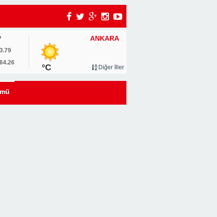
ANKARA
P
3.79
64.26
°C
Diğer İller
ümü
i