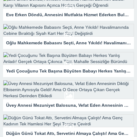
Eve Erken Döndü, Annesini Mutfakta Hizmet Ederken Buldu! Karşı Villanın Kapısını Açınca Herkes Gerçeği Öğrendi
Oğlu Mahkemede Babasını Seçti, Anne Yıkıldı! Havalimanında Cebine Bıraktığı Siyah Kart Her Şeyi Değiştirdi
Yedi Çocuğunu Tek Başına Büyüten Babayı Herkes Yanlış Anladı! Gerçek Ortaya Çıkınca Tüm Mahalle Sessizliğe Büründü
Üvey Annesi Mezuniyet Balosuna, Vefat Eden Annesinin Diktiği Elbisenin Aynısıyla Geldi! Ama O Gece Ortaya Çıkan Gerçek Herkesi Derinden Etkiledi
Düğün Günü Tokat Attı, Servetini Almaya Çalıştı! Ama Genç Kadının Tek Hamlesi Her Şeyi Tersine Çevirdi