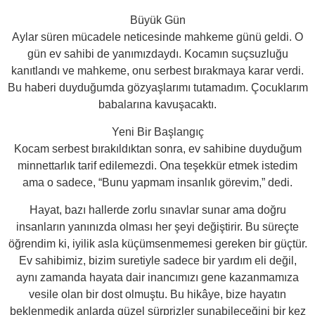
Büyük Gün
Aylar süren mücadele neticesinde mahkeme günü geldi. O
gün ev sahibi de yanımızdaydı. Kocamın suçsuzluğu
kanıtlandı ve mahkeme, onu serbest bırakmaya karar verdi.
Bu haberi duyduğumda gözyaşlarımı tutamadım. Çocuklarım
babalarına kavuşacaktı.
Yeni Bir Başlangıç
Kocam serbest bırakıldıktan sonra, ev sahibine duyduğum
minnettarlık tarif edilemezdi. Ona teşekkür etmek istedim
ama o sadece, “Bunu yapmam insanlık görevim,” dedi.
Hayat, bazı hallerde zorlu sınavlar sunar ama doğru
insanların yanınızda olması her şeyi değiştirir. Bu süreçte
öğrendim ki, iyilik asla küçümsenmemesi gereken bir güçtür.
Ev sahibimiz, bizim suretiyle sadece bir yardım eli değil,
aynı zamanda hayata dair inancımızı gene kazanmamıza
vesile olan bir dost olmuştu. Bu hikâye, bize hayatın
beklenmedik anlarda güzel sürprizler sunabileceğini bir kez