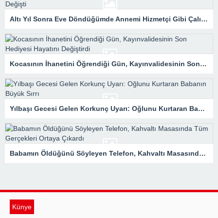
Altı Yıl Sonra Eve Döndüğümde Annemi Hizmetçi Gibi Çalıştırıyorlardı: Tapunun Kime Ait Olduğunu Öğrenince Her Şey Değişti
Kocasının İhanetini Öğrendiği Gün, Kayınvalidesinin Son Hediyesi Hayatını Değiştirdi
Yılbaşı Gecesi Gelen Korkunç Uyarı: Oğlunu Kurtaran Babanın Büyük Sırrı
Babamın Öldüğünü Söyleyen Telefon, Kahvaltı Masasında Tüm Gerçekleri Ortaya Çıkardı
Künye