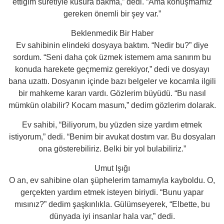
ettiğim suretiyle kusura bakma,” dedi. “Ama konuşmamız
gereken önemli bir şey var.”
Beklenmedik Bir Haber
Ev sahibinin elindeki dosyaya baktım. “Nedir bu?” diye
sordum. “Seni daha çok üzmek istemem ama sanırım bu
konuda harekete geçmemiz gerekiyor,” dedi ve dosyayı
bana uzattı. Dosyanın içinde bazı belgeler ve kocamla ilgili
bir mahkeme kararı vardı. Gözlerim büyüdü. “Bu nasıl
mümkün olabilir? Kocam masum,” dedim gözlerim dolarak.
Ev sahibi, “Biliyorum, bu yüzden size yardım etmek
istiyorum,” dedi. “Benim bir avukat dostım var. Bu dosyaları
ona gösterebiliriz. Belki bir yol bulabiliriz.”
Umut Işığı
O an, ev sahibine olan şüphelerim tamamıyla kayboldu. O,
gerçekten yardım etmek isteyen biriydi. “Bunu yapar
mısınız?” dedim şaşkınlıkla. Gülümseyerek, “Elbette, bu
dünyada iyi insanlar hala var,” dedi.