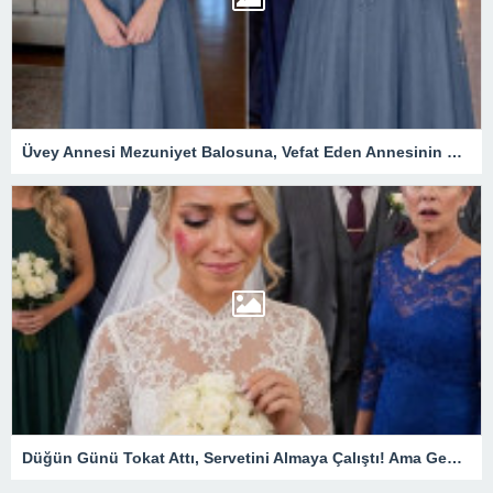
Üvey Annesi Mezuniyet Balosuna, Vefat Eden Annesinin Diktiği Elbisenin Aynısıyla Geldi! Ama O Gece Ortaya Çıkan Gerçek Herkesi Derinden Etkiledi
Düğün Günü Tokat Attı, Servetini Almaya Çalıştı! Ama Genç Kadının Tek Hamlesi Her Şeyi Tersine Çevirdi