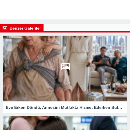
Benzer Galeriler
Eve Erken Döndü, Annesini Mutfakta Hizmet Ederken Buldu! Karşı Villanın Kapısını Açınca Herkes Gerçeği Öğrendi