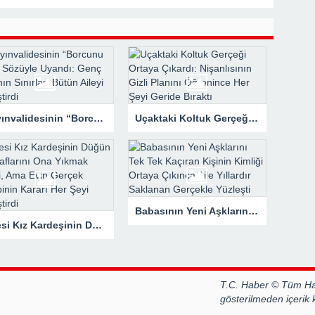
 Mahzene Saklamak İstediler, Gelini Gerçeği Ortaya Çıkardı
Kayınvalidesinin “Borcunu Öde” Sözüyle Uyandı: Genç Kadının Sınırları Bütün Aileyi Değiştirdi
Uçaktaki Koltuk Gerçeği Ortaya Çıkardı: Nişanlısının Gizli Planını Öğrenince Her Şeyi Geride Bıraktı
Babasının Yeni Aşklarını Tek Tek Kaçıran Kişinin Kimliği Ortaya Çıkınca Aile Yıllardır Saklanan Gerçekle Yüzleşti
Ailesi Kız Kardeşinin Düğün Masraflarını Ona Yıkmak İstedi, Ama Evin Gerçek Sahibinin Kararı Her Şeyi Değiştirdi
T.C. Haber © Tüm Hak
gösterilmeden içerik