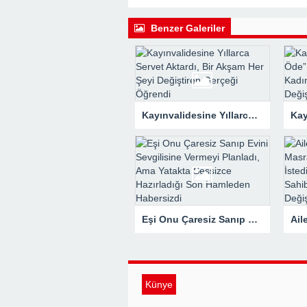
22:16 -
Hapisten Dönen Kayınpederini
Benzer Galeriler
Kayınvalidesine Yıllarca Servet Aktardı, Bir Akşam Her Şeyi Değiştiren Gerçeği Öğrendi
Eşi Onu Çaresiz Sanıp Evini Sevgilisine Vermeyi Planladı, Ama Yatakta Sessizce Hazırladığı Son Hamleden Habersizdi
Künye