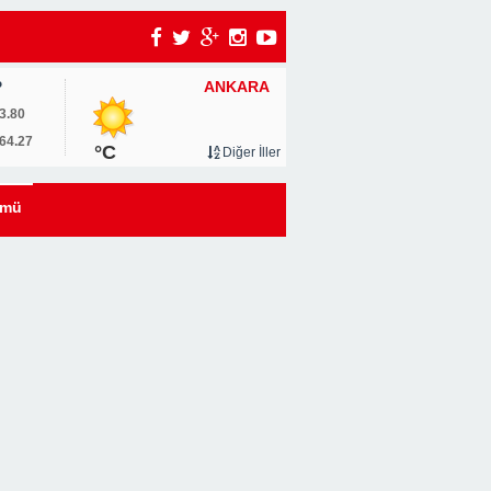
ANKARA
P
3.80
64.27
°C
Diğer İller
ümü
i