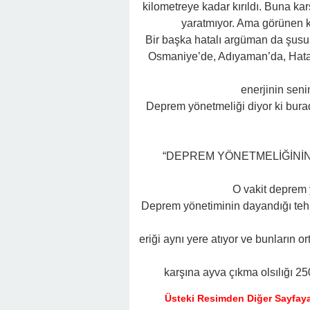
kilometreye kadar kırıldı. Buna ka
yaratmıyor. Ama görünen ki,
Bir başka hatalı argüman da şus
Osmaniye’de, Adıyaman’da, Hata
enerjinin seni
Deprem yönetmeliği diyor ki bura
“DEPREM YÖNETMELİĞİNİN 
O vakit deprem 
Deprem yönetiminin dayandığı tehlik
eriği aynı yere atıyor ve bunların ort
karşına ayva çıkma olsılığı 25
Üsteki Resimden Diğer Sayfaya