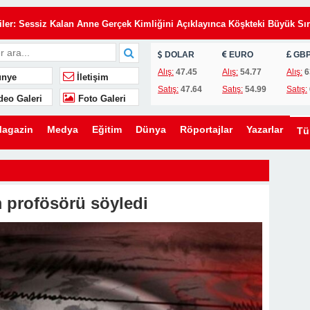
Eşimin Kurduğu Planı Tek Bir İmza Çökertti
iler: Sessiz Kalan Anne Gerçek Kimliğini Açıklayınca Köşkteki Büyük Sır
DOLAR
EURO
GB
de Annemi Hizmetçi Gibi Çalıştırıyorlardı: Tapunun Kime Ait Olduğunu
Alış:
47.45
Alış:
54.77
Alış:
6
nye
İletişim
Satış:
47.64
Satış:
54.99
Satış:
deo Galeri
Foto Galeri
i Gün, Kayınvalidesinin Son Hediyesi Hayatını Değiştirdi
 Uyarı: Oğlunu Kurtaran Babanın Büyük Sırrı
agazin
Medya
Eğitim
Dünya
Röportajlar
Yazarlar
T
elefon, Kahvaltı Masasında Tüm Gerçekleri Ortaya Çıkardı
zdi: Üvey Babasının Yaptığı Gizli Davet Tüm Ailenin Kaderini Değiştird
 Gelen Gizemli Kadını Anlattı… Gerçeği Öğrendiğimde Gözyaşlarıma
 profösörü söyledi
rakılan İki Havlu, Bir Babanın Sakladığı Büyük Acıyı Ortaya Çıkardı
Eşimin Kurduğu Planı Tek Bir İmza Çökertti