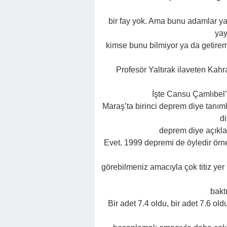
bir fay yok. Ama bunu adamlar y
yay
kimse bunu bilmiyor ya da getiremi
Profesör Yaltırak ilaveten Kah
İşte Cansu Çamlıbel’i
Maraş’ta birinci deprem diye tanım
di
deprem diye açıkl
Evet. 1999 depremi de öyledir örne
görebilmeniz amacıyla çok titiz yer
bakt
Bir adet 7.4 oldu, bir adet 7.6 old