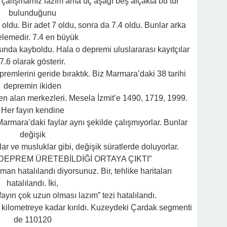
çalışmamız lazım ama üç aşağı beş alçakta bu tür
bulunduğunu
 oldu. Bir adet 7 oldu, sonra da 7.4 oldu. Bunlar arka
elemedir. 7.4 en büyük
nda kayboldu. Hala o depremi uluslararası kayıtçılar
7.6 olarak gösterir.
remlerini geride bıraktık. Biz Marmara’daki 38 tarihi
depremin ikiden
ren alan merkezleri. Mesela İzmit’e 1490, 1719, 1999.
Her fayın kendine
Marmara’daki faylar aynı şekilde çalışmıyorlar. Bunlar
değişik
ar ve musluklar gibi, değişik süratlerde doluyorlar.
7 DEPREM ÜRETEBİLDİĞİ ORTAYA ÇIKTI”
n hatalılandı diyorsunuz. Bir, tehlike haritaları
hatalılandı. İki,
yın çok uzun olması lazım” tezi hatalılandı.
kilometreye kadar kırıldı. Kuzeydeki Çardak segmenti
de 110120