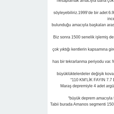
hesaplamak amacıyla daha çok 
söyleyebiliriz.1999’de bir adet 6.9
inc
bulunduğu amacıyla başkaları arası
Biz sonra 1500 senelik işlemiş dep
çok yıktığı kentlerin kapsamına gi
has bir tekrarlanma periyodu var. 
büyüklüktelerdeler değişik koval
“110 KM’LİK FAYIN 7.
Maraş depremiyle 4 adet argüma
“büyük deprem amacıyla fa
Tabii burada Amanos segmenti 150 