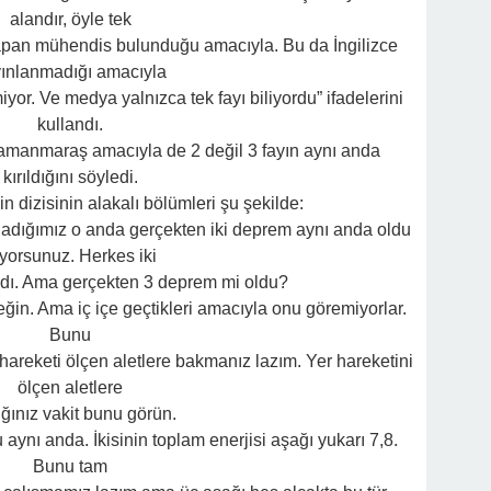
alandır, öyle tek
apan mühendis bulunduğu amacıyla. Bu da İngilizce
ınlanmadığı amacıyla
yor. Ve medya yalnızca tek fayı biliyordu” ifadelerini
kullandı.
ramanmaraş amacıyla de 2 değil 3 fayın aynı anda
kırıldığını söyledi.
n dizisinin alakalı bölümleri şu şekilde:
ladığımız o anda gerçekten iki deprem aynı anda oldu
yorsunuz. Herkes iki
adı. Ama gerçekten 3 deprem mi oldu?
ğin. Ama iç içe geçtikleri amacıyla onu göremiyorlar.
Bunu
 hareketi ölçen aletlere bakmanız lazım. Yer hareketini
ölçen aletlere
ığınız vakit bunu görün.
u aynı anda. İkisinin toplam enerjisi aşağı yukarı 7,8.
Bunu tam