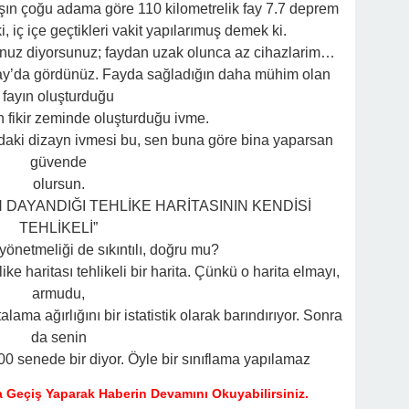
rşın çoğu adama göre 110 kilometrelik fay 7.7 deprem
 iç içe geçtikleri vakit yapılarımuş demek ki.
unuz diyorsunuz; faydan uzak olunca az cihazlarim…
y’da gördünüz. Fayda sağladığın daha mühim olan
fayın oluşturduğu
n fikir zeminde oluşturduğu ivme.
daki dizayn ivmesi bu, sen buna göre bina yaparsan
güvende
olursun.
DAYANDIĞI TEHLİKE HARİTASININ KENDİSİ
TEHLİKELİ”
yönetmeliği de sıkıntılı, doğru mu?
e haritası tehlikeli bir harita. Çünkü o harita elmayı,
armudu,
alama ağırlığını bir istatistik olarak barındırıyor. Sonra
da senin
00 senede bir diyor. Öyle bir sınıflama yapılamaz
 Geçiş Yaparak Haberin Devamını Okuyabilirsiniz.