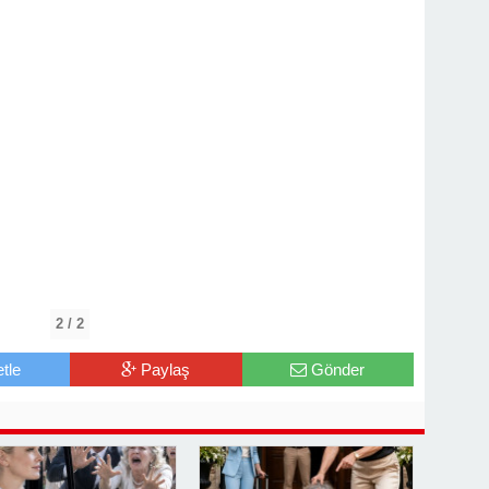
2 / 2
tle
Paylaş
Gönder