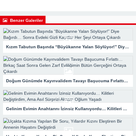
Benzer Galeriler
Kızım Tabutun Başında “Büyükanne Yalan Söylüyor!” Diye Bağırdı… Sonra Evdeki Gizli Kayıtlar Her Şeyi Ortaya Çıkardı
Doğum Günümde Kayınvalidem Tavayı Başucuma Fırlattı… Birkaç Saat Sonra Gelen Zarf Evliliğimin Bütün Gerçeğini Ortaya Çıkardı
Gelinim Evimin Anahtarını İzinsiz Kullanıyordu… Kilitleri Değiştirdim, Ama Asıl Sürprizi Akşam Oğlum Yaşadı