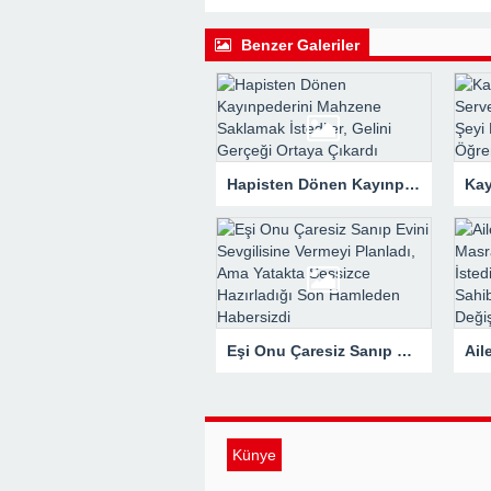
22:16 -
Hapisten Dönen Kayınpederini
Benzer Galeriler
Hapisten Dönen Kayınpederini Mahzene Saklamak İstediler, Gelini Gerçeği Ortaya Çıkardı
Eşi Onu Çaresiz Sanıp Evini Sevgilisine Vermeyi Planladı, Ama Yatakta Sessizce Hazırladığı Son Hamleden Habersizdi
Künye