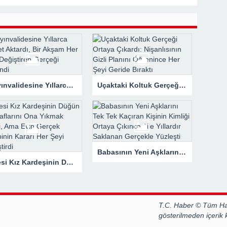
 Mahzene Saklamak İstediler, Gelini Gerçeği Ortaya Çıkardı
Kayınvalidesine Yıllarca Servet Aktardı, Bir Akşam Her Şeyi Değiştiren Gerçeği Öğrendi
Uçaktaki Koltuk Gerçeği Ortaya Çıkardı: Nişanlısının Gizli Planını Öğrenince Her Şeyi Geride Bıraktı
Babasının Yeni Aşklarını Tek Tek Kaçıran Kişinin Kimliği Ortaya Çıkınca Aile Yıllardır Saklanan Gerçekle Yüzleşti
Ailesi Kız Kardeşinin Düğün Masraflarını Ona Yıkmak İstedi, Ama Evin Gerçek Sahibinin Kararı Her Şeyi Değiştirdi
T.C. Haber © Tüm Hak
gösterilmeden içerik