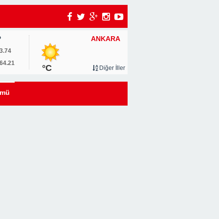
ANKARA
P
um
3.74
64.21
°C
Diğer İller
0
ümü
u