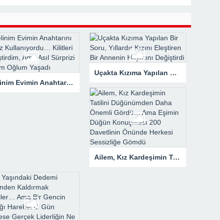
rk Etti, Ama Gerçek Çok Başkaydı
kanne Yalan Söylüyor!” Diye Bağırdı… Sonra Evdeki Gizli Kayıtlar Her
Uçakta Kızıma Yapılan Bir Soru, Yıllardır Kızını Eleştiren Bir Annenin Hayatını Değiştirdi
Gelinim Evimin Anahtarını İzinsiz Kullanıyordu… Kilitleri Değiştirdim, Ama Asıl Sürprizi Akşam Oğlum Yaşadı
Ailem, Kız Kardeşimin Tatilini Düğünümden Daha Önemli Gördü… Ama Eşimin Düğün Konuşması 200 Davetlinin Önünde Herkesi Sessizliğe Gömdü