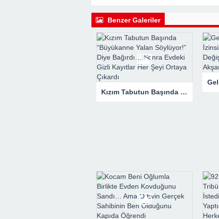
22:41 -
Kocam Beni Çocuksuz Diye Te
23:11 -
Kızım Tabutun Başında “Büyü
Benzer Galeriler
Şeyi Ortaya Çıkardı
Kızım Tabutun Başında “Büyükanne Yalan Söylüyor!” Diye Bağırdı… Sonra Evdeki Gizli Kayıtlar Her Şeyi Ortaya Çıkardı