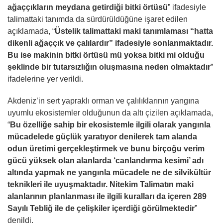
ağaççıkların meydana getirdiği bitki örtüsü
” ifadesiyle
talimattaki tanımda da sürdürüldüğüne işaret edilen
açıklamada, “
Üstelik talimattaki maki tanımlaması “hatta
dikenli ağaççık ve çalılardır” ifadesiyle sonlanmaktadır.
Bu ise makinin bitki örtüsü mü yoksa bitki mi olduğu
şeklinde bir tutarsızlığın oluşmasına neden olmaktadır
”
ifadelerine yer verildi.
Akdeniz’in sert yapraklı orman ve çalılıklarının yangına
uyumlu ekosistemler olduğunun da altı çizilen açıklamada,
“
Bu özelliğe sahip bir ekosistemle ilgili olarak yangınla
mücadelede güçlük yaratıyor denilerek tam alanda
odun üretimi gerçekleştirmek ve bunu birçoğu verim
gücü yüksek olan alanlarda ‘canlandırma kesimi’ adı
altında yapmak ne yangınla mücadele ne de silvikültür
teknikleri ile uyuşmaktadır. Nitekim Talimatın maki
alanlarının planlanması ile ilgili kuralları da içeren 289
Sayılı Tebliğ ile de çelişkiler içerdiği görülmektedir
”
denildi.