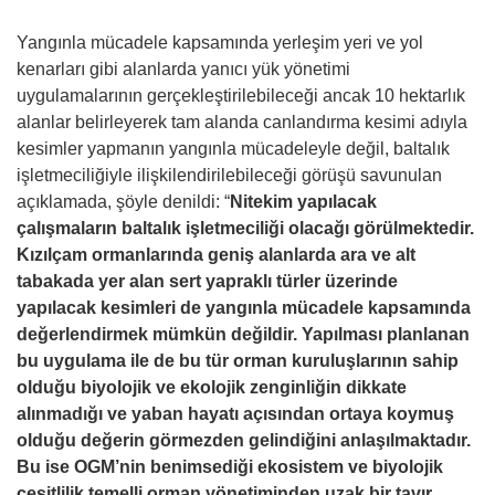
Yangınla mücadele kapsamında yerleşim yeri ve yol
kenarları gibi alanlarda yanıcı yük yönetimi
uygulamalarının gerçekleştirilebileceği ancak 10 hektarlık
alanlar belirleyerek tam alanda canlandırma kesimi adıyla
kesimler yapmanın yangınla mücadeleyle değil, baltalık
işletmeciliğiyle ilişkilendirilebileceği görüşü savunulan
açıklamada, şöyle denildi: “
Nitekim yapılacak
çalışmaların baltalık işletmeciliği olacağı görülmektedir.
Kızılçam ormanlarında geniş alanlarda ara ve alt
tabakada yer alan sert yapraklı türler üzerinde
yapılacak kesimleri de yangınla mücadele kapsamında
değerlendirmek mümkün değildir. Yapılması planlanan
bu uygulama ile de bu tür orman kuruluşlarının sahip
olduğu biyolojik ve ekolojik zenginliğin dikkate
alınmadığı ve yaban hayatı açısından ortaya koymuş
olduğu değerin görmezden gelindiğini anlaşılmaktadır.
Bu ise OGM’nin benimsediği ekosistem ve biyolojik
çeşitlilik temelli orman yönetiminden uzak bir tavır