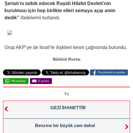
Şeriatı’nı tatbik edecek Raşidi Hilafet Devleti’nin
kurulması için hep birlikte elleri semaya açıp amin
dedik”
ifadelerini kullandı.
Grup AKP’ye de İsrail’le ilişkileri kesin çağrısında bulundu.
Sürücü Kursu
Facebook'ta paylaş
WhatsApp
E-posta
Ys
GEZİ İHANETTİR
Benzine bir büyük zam daha!