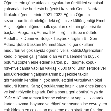
Öğrencilerin çöpe atılacak eşyalardan ürettikleri sanatsal
çalışmalar ise herkesin beğenisi kazandı.Cemil Nardalı
İlkokulu öğrencilerinin 2021-2022 Eğitim-Öğretim
sezonunun finali niteliğindeki eğitim ve kültür şenliği Emel
Atış’ın eğitmenliğinde halk oyunları ekibinin gösterisi ile
başladı.Programa; Adana İl Milli Eğitim Şube müdürleri
Abdulhalik Demir ve Selçuk Taşyürek, Eğitim-Bir-Sen
Adana Şube Başkanı Mehmet Sezer, diğer okulların
müdürleri ve çok sayıda öğrenci velisi katıldı.Öğrencilerin
kendi bireysel çalışmaları olan ve malzemelerin büyük
bölümü çöpten elde edilen karton, pul, düğme, köpük,
rölyef ve camla yapılan yaklaşık 500 farklı ürün sergide yer
aldı.Öğrencilerin çalışmalarının bu şekilde takdir
görmesinin kendilerini çok mutlu ettiğini vurgulayan okul
müdürü Kemal Kara; Çocuklarımız hazırlıklara önce karton
ve kağıt rölyefle başladı. Daha sonra geri dönüşüm ya da
“Sıfır Atık” ana teması üzerine çalışmalar yaptık. İlk olarak
karton kazıma, boyama ve rölyef, sonrasında ise çevreyi en
çok kirleten en çok atılan malzeme olan straforun üzerine