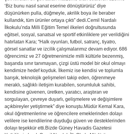
‘Biz bunu nasıl sanat eserine dönüştürürüz’ diye
düşünürken pulla, düğmeyle, akrilik boya ile beraber
kullandık, tüm ürünler ortaya çıktı” dedi.Cemil Nardalı
İlkokulu’nda Milli Eğitim Temel ilkeleri doğrultusunda
eğitsel, sosyal, sanatsal ve sportif etkinliklere yer verildiğini
hatırlatan Kara; “Halk oyunları, futbol, satranç, tiyatro,
görsel sanatlar ve izcilik çalışmalarımız devam ediyor. 686
öğrencimiz ve 27 öğretmenimizle milli kültürle bezenmiş,
başarıda sınır tanımayan, çizgi üstü model bir okul olmayı
kendimize hedef koyduk. İlkemiz ise kendisi ve toplumla
barışık, teknolojik gelişmeleri takip eden, öğrenmeye
meraklı, sağlıklı iletişim kurabilen, sorumluluk sahibi,
kendisine güvenen, üretken, yaratıcı, araştıran ve
sorgulayan, çevreye duyarlı, gelişmelere ve değişimlere
açıkbireyler yetiştirmek” diye konuştu.Müdür Kemal Kara,
okul öğretmenlerine ve öğrencilere emeklerinden dolayı
velilere ise kendilerine duyduğu güven ve desteklerinden
dolayı teşekkür etti.Bizde Güney Havadis Gazetesi