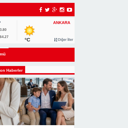
ANKARA
P
3.80
64.27
°C
Diğer İller
ümü
i
on Haberler