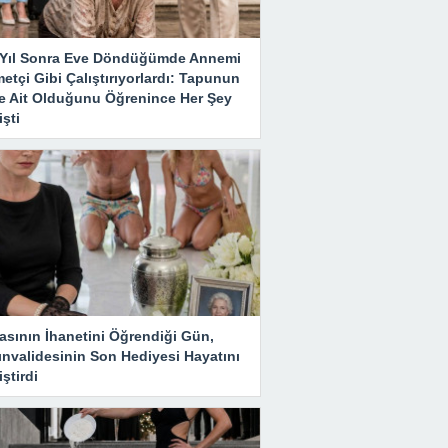
ı Yıl Sonra Eve Döndüğümde Annemi
etçi Gibi Çalıştırıyorlardı: Tapunun
e Ait Olduğunu Öğrenince Her Şey
şti
asının İhanetini Öğrendiği Gün,
ınvalidesinin Son Hediyesi Hayatını
ştirdi