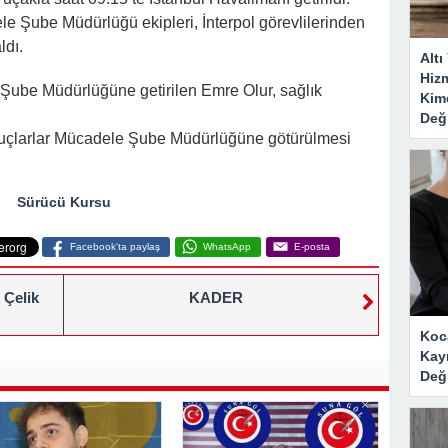
e Şube Müdürlüğü ekipleri, İnterpol görevlilerinden
ldı.
Alt
Hizm
Şube Müdürlüğüne getirilen Emre Olur, sağlık
Kim
Deği
Suçlarlar Mücadele Şube Müdürlüğüne götürülmesi
Sürücü Kursu
Facebook'ta paylaş
WhatsApp
E-posta
 Çelik
KADER
Koc
Kay
Deği