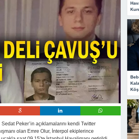
Hava
Kurd
Bebe
Kal
Köşk
Sedat Peker’in açıklamalarını kendi Twitter
şmanı olan Emre Olur, İnterpol ekiplerince
 uçakla saat 09.15’te İstanbul Havalimanı getirildi.