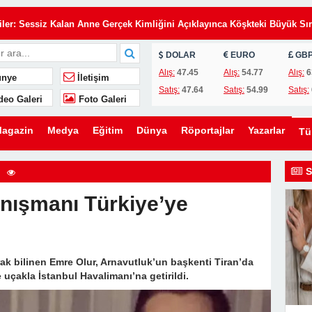
Eşimin Kurduğu Planı Tek Bir İmza Çökertti
iler: Sessiz Kalan Anne Gerçek Kimliğini Açıklayınca Köşkteki Büyük Sır
DOLAR
EURO
GB
de Annemi Hizmetçi Gibi Çalıştırıyorlardı: Tapunun Kime Ait Olduğunu
Alış:
47.45
Alış:
54.77
Alış:
6
nye
İletişim
Satış:
47.64
Satış:
54.99
Satış:
deo Galeri
Foto Galeri
i Gün, Kayınvalidesinin Son Hediyesi Hayatını Değiştirdi
 Uyarı: Oğlunu Kurtaran Babanın Büyük Sırrı
agazin
Medya
Eğitim
Dünya
Röportajlar
Yazarlar
T
elefon, Kahvaltı Masasında Tüm Gerçekleri Ortaya Çıkardı
zdi: Üvey Babasının Yaptığı Gizli Davet Tüm Ailenin Kaderini Değiştird
S
 Gelen Gizemli Kadını Anlattı… Gerçeği Öğrendiğimde Gözyaşlarıma
anışmanı Türkiye’ye
rakılan İki Havlu, Bir Babanın Sakladığı Büyük Acıyı Ortaya Çıkardı
ak bilinen Emre Olur, Arnavutluk’un başkenti Tiran’da
Eşimin Kurduğu Planı Tek Bir İmza Çökertti
e uçakla İstanbul Havalimanı’na getirildi.