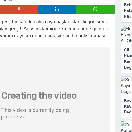
Bebe
Kal
Köşk
 genç bir kafede çalışmaya başladıktan iki gün sonra
ayrılan genç 9 Ağustos tarihinde kafenin önüne gelerek
vurarak ayrılan gencin arkasından bir polis arabası
Alt
Hizm
Kim
Deği
Koc
Kay
Deği