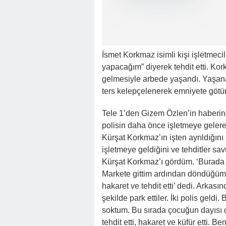
İsmet Korkmaz isimli kişi işletmec
yapacağım” diyerek tehdit etti. Kor
gelmesiyle arbede yaşandı. Yaşanan
ters kelepçelenerek emniyete götürü
Tele 1’den Gizem Özlen’in haberin
polisin daha önce işletmeye geler
Kürşat Korkmaz’ın işten ayrıldığını
işletmeye geldiğini ve tehditler s
Kürşat Korkmaz’ı gördüm. ‘Burada d
Markete gittim ardından döndüğümde 
hakaret ve tehdit etti’ dedi. Arkas
şekilde park ettiler. İki polis geldi
soktum. Bu sırada çocuğun dayısı ol
tehdit etti, hakaret ve küfür etti. 