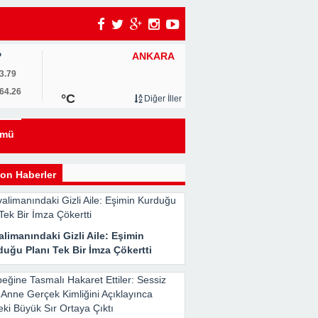
ANKARA
P
3.79
64.26
°C
Diğer İller
ümü
i
on Haberler
limanındaki Gizli Aile: Eşimin
uğu Planı Tek Bir İmza Çökertti