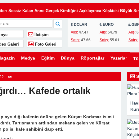
Eşimin Kurduğu Planı Tek Bir İmza Çökertti
iler: Sessiz Kalan Anne Gerçek Kimliğini Açıklayınca Köşkteki Büyük Sır
DOLAR
EURO
GB
de Annemi Hizmetçi Gibi Çalıştırıyorlardı: Tapunun Kime Ait Olduğunu
Alış:
47.47
Alış:
54.79
Alış:
6
nye
İletişim
Satış:
47.66
Satış:
55.01
Satış:
deo Galeri
Foto Galeri
i Gün, Kayınvalidesinin Son Hediyesi Hayatını Değiştirdi
 Uyarı: Oğlunu Kurtaran Babanın Büyük Sırrı
agazin
Medya
Eğitim
Dünya
Röportajlar
Yazarlar
T
elefon, Kahvaltı Masasında Tüm Gerçekleri Ortaya Çıkardı
zdi: Üvey Babasının Yaptığı Gizli Davet Tüm Ailenin Kaderini Değiştird
S
22
 Gelen Gizemli Kadını Anlattı… Gerçeği Öğrendiğimde Gözyaşlarıma
ğırdı… Kafede ortalık
Hava
rakılan İki Havlu, Bir Babanın Sakladığı Büyük Acıyı Ortaya Çıkardı
Kurd
ıp ayrıldığı kafenin önüne gelen Kürşat Korkmaz isimli
Eşimin Kurduğu Planı Tek Bir İmza Çökertti
ağdırdı. Tartışmanın ardından mekana gelen ve Kürşat
polis, kafe sahibini darp etti.