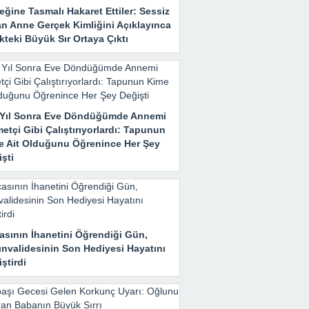
ğine Tasmalı Hakaret Ettiler: Sessiz
an Anne Gerçek Kimliğini Açıklayınca
teki Büyük Sır Ortaya Çıktı
ı Yıl Sonra Eve Döndüğümde Annemi
etçi Gibi Çalıştırıyorlardı: Tapunun
e Ait Olduğunu Öğrenince Her Şey
şti
asının İhanetini Öğrendiği Gün,
ınvalidesinin Son Hediyesi Hayatını
ştirdi