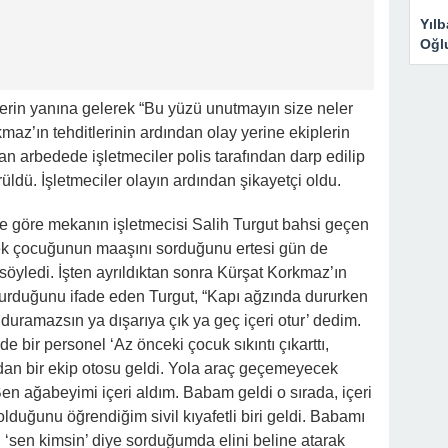
Yıl
Oğl
ilerin yanına gelerek “Bu yüzü unutmayın size neler
kmaz’ın tehditlerinin ardından olay yerine ekiplerin
 arbedede işletmeciler polis tarafından darp edilip
ldü. İşletmeciler olayın ardından şikayetçi oldu.
e göre mekanın işletmecisi Salih Turgut bahsi geçen
ek çocuğunun maaşını sorduğunu ertesi gün de
 söyledi. İşten ayrıldıktan sonra Kürşat Korkmaz’ın
avurduğunu ifade eden Turgut, “Kapı ağzında dururken
uramazsın ya dışarıya çık ya geç içeri otur’ dedim.
bir personel ‘Az önceki çocuk sıkıntı çıkarttı,
ından bir ekip otosu geldi. Yola araç geçemeyecek
. Ben ağabeyimi içeri aldım. Babam geldi o sırada, içeri
duğunu öğrendiğim sivil kıyafetli biri geldi. Babamı
Ben ‘sen kimsin’ diye sorduğumda elini beline atarak