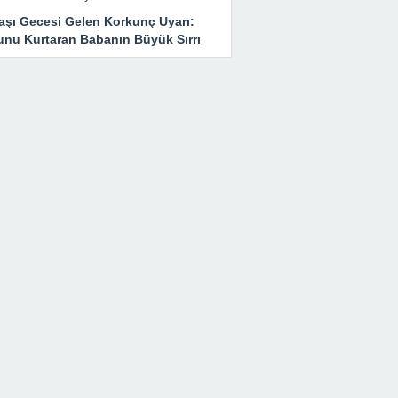
başı Gecesi Gelen Korkunç Uyarı:
unu Kurtaran Babanın Büyük Sırrı