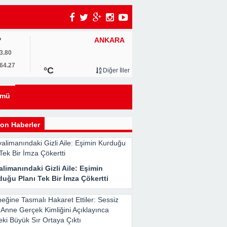
ANKARA
P
3.80
64.27
°C
Diğer İller
ümü
i
on Haberler
limanındaki Gizli Aile: Eşimin
uğu Planı Tek Bir İmza Çökertti