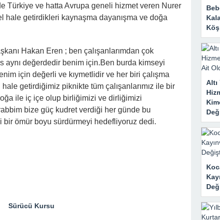
nde Türkiye ve hatta Avrupa geneli hizmet veren Nurer
Bebe
ksel hale getirdikleri kaynaşma dayanışma ve doğa
Kal
Köşk
aşkanı Hakan Eren ; ben çalışanlarımdan çok
aynı değerdedir benim için.Ben burda kimseyi
nim için değerli ve kıymetlidir ve her biri çalışma
Alt
hale getirdiğimiz piknikte tüm çalışanlarımız ile bir
Hizm
a ile iç içe olup birliğimizi ve dirliğimizi
Kim
rabbim bize güç kudret verdiği her günde bu
Deği
ği bir ömür boyu sürdürmeyi hedefliyoruz dedi.
Koc
Kay
Deği
Sürücü Kursu