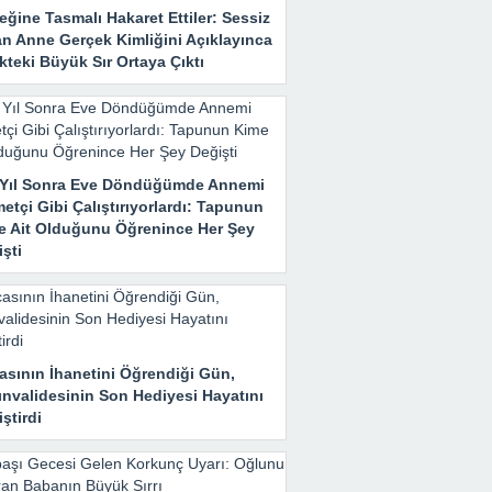
ğine Tasmalı Hakaret Ettiler: Sessiz
an Anne Gerçek Kimliğini Açıklayınca
teki Büyük Sır Ortaya Çıktı
ı Yıl Sonra Eve Döndüğümde Annemi
etçi Gibi Çalıştırıyorlardı: Tapunun
e Ait Olduğunu Öğrenince Her Şey
şti
asının İhanetini Öğrendiği Gün,
ınvalidesinin Son Hediyesi Hayatını
ştirdi