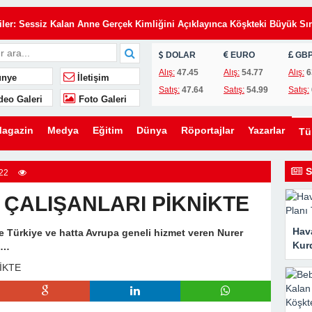
Eşimin Kurduğu Planı Tek Bir İmza Çökertti
iler: Sessiz Kalan Anne Gerçek Kimliğini Açıklayınca Köşkteki Büyük Sır
DOLAR
EURO
GB
de Annemi Hizmetçi Gibi Çalıştırıyorlardı: Tapunun Kime Ait Olduğunu
Alış:
47.45
Alış:
54.77
Alış:
6
nye
İletişim
Satış:
47.64
Satış:
54.99
Satış:
deo Galeri
Foto Galeri
i Gün, Kayınvalidesinin Son Hediyesi Hayatını Değiştirdi
 Uyarı: Oğlunu Kurtaran Babanın Büyük Sırrı
agazin
Medya
Eğitim
Dünya
Röportajlar
Yazarlar
T
elefon, Kahvaltı Masasında Tüm Gerçekleri Ortaya Çıkardı
zdi: Üvey Babasının Yaptığı Gizli Davet Tüm Ailenin Kaderini Değiştird
S
22
 Gelen Gizemli Kadını Anlattı… Gerçeği Öğrendiğimde Gözyaşlarıma
ÇALIŞANLARI PİKNİKTE
Hava
de Türkiye ve hatta Avrupa geneli hizmet veren Nurer
rakılan İki Havlu, Bir Babanın Sakladığı Büyük Acıyı Ortaya Çıkardı
Kurd
el…
Eşimin Kurduğu Planı Tek Bir İmza Çökertti