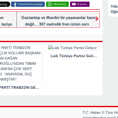
Facebook'ta paylaş
WhatsApp
E-posta
Yıl
Oğl
ve
Gaziantep ve Mardin’de yaşananlar kaza
 taziye
değil… 307 metrelik fren izinin sırrı
Laik Türkiye Partisi Geliyor
İYİ PARTİ TRABZON GENÇLİK KOLLARI BAŞKANI HASAN KAĞAN ÇAKIROĞLU’NDAN TBMM BAŞKANI’NA ÇOK SERT TEPKİ: “ANAYASAL SUÇ İŞLENMİŞTİR!”
T.C. Haber © Tüm Hak
gösterilmeden içerik