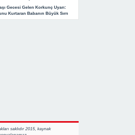
başı Gecesi Gelen Korkunç Uyarı:
unu Kurtaran Babanın Büyük Sırrı
ları saklıdır 2015, kaynak
 kopyalanamaz.