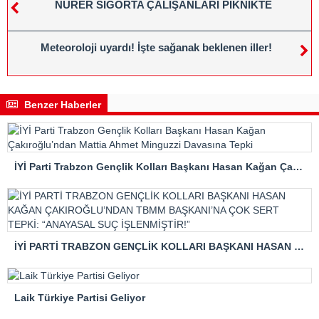
NURER SİGORTA ÇALIŞANLARI PİKNİKTE
Meteoroloji uyardı! İşte sağanak beklenen iller!
Benzer Haberler
İYİ Parti Trabzon Gençlik Kolları Başkanı Hasan Kağan Çakıroğlu’ndan Mattia Ahmet Minguzzi Davasına Tepki
İYİ PARTİ TRABZON GENÇLİK KOLLARI BAŞKANI HASAN KAĞAN ÇAKIROĞLU’NDAN TBMM BAŞKANI’NA ÇOK SERT TEPKİ: “ANAYASAL SUÇ İŞLENMİŞTİR!”
Laik Türkiye Partisi Geliyor