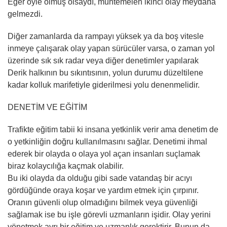
Eğer öyle olmuş olsaydı, muhtemelen ikinci olay meydana
gelmezdi.
Diğer zamanlarda da rampayı yüksek ya da boş vitesle
inmeye çalışarak olay yapan sürücüler varsa, o zaman yol
üzerinde sık sık radar veya diğer denetimler yapılarak
Derik halkının bu sıkıntısının, yolun durumu düzeltilene
kadar kolluk marifetiyle giderilmesi yolu denenmelidir.
DENETİM VE EĞİTİM
Trafikte eğitim tabii ki insana yetkinlik verir ama denetim de
o yetkinliğin doğru kullanılmasını sağlar. Denetimi ihmal
ederek bir olayda o olaya yol açan insanları suçlamak
biraz kolaycılığa kaçmak olabilir.
Bu iki olayda da olduğu gibi sade vatandaş bir acıyı
gördüğünde oraya koşar ve yardım etmek için çırpınır.
Oranın güvenli olup olmadığını bilmek veya güvenliği
sağlamak ise bu işle görevli uzmanların işidir. Olay yerini
yönetmek ayrı bir eğitim ve uzmanlık gerektirir. Bunun da