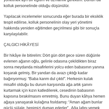
kolluk personelinde olduğu düşünülür.
Yapılacak incelemeler sonucunda eğer burada bir eksiklik
tespit edilirse, kolluk personelinin olay yeri yönetimi
hakkında yeniden eğitimden geçirilmesi gibi bir sonuçla
karşılaşılabilir.
ÇALGICI HİKÂYESİ
Bir hikâye ile bitirelim: Dört gün dört gece süren düğünle
evlenen ağanın oğlu, gelinle odasına çekildikten biraz
sonra meydanda misafirlerini yolcu eden babasının yanına
koşarak gelmiş. Bir yandan da avazı çıktığı kadar
bağırıyormuş: “Baba karım dul çıktı!”. Herkesin kulak
misafiri olduğu bu durum karşısında ağa artık şanını
kurtarmak için kızın katledilerek, cesedinin babasının
kapısına bırakılmasını emretmiş. Bunu duyan kâhya hemen
ağaya yanaşarak kulağına fısıldamış: “Aman ağam bunlar
güçlü sülale, hepimizi duman ederler” . Ağa lafını yemek