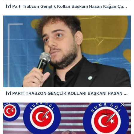
İYİ Parti Trabzon Gençlik Kolları Başkanı Hasan Kağan Çakıroğlu’ndan Mattia Ahmet Minguzzi Davasına Tepki
İYİ PARTİ TRABZON GENÇLİK KOLLARI BAŞKANI HASAN KAĞAN ÇAKIROĞLU’NDAN TBMM BAŞKANI’NA ÇOK SERT TEPKİ: “ANAYASAL SUÇ İŞLENMİŞTİR!”