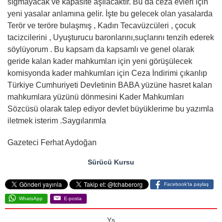
sığmayacak ve kapasite aşılacaktır. Bu da ceza evleri için
yeni yasalar anlamına gelir. İşte bu gelecek olan yasalarda
Terör ve teröre bulaşmış , Kadın Tecavüzcüleri , çocuk
tacizcilerini , Uyuşturucu baronlarını,suçlarını tenzih ederek
söylüyorum . Bu kapsam da kapsamlı ve genel olarak
geride kalan kader mahkumları için yeni görüşülecek
komisyonda kader mahkumları için Ceza İndirimi çıkarılıp
Türkiye Cumhuriyeti Devletinin BABA yüzüne hasret kalan
mahkumlara yüzünü dönmesini Kader Mahkumları
Sözcüsü olarak talep ediyor devlet büyüklerime bu yazımla
iletmek isterim .Saygılarımla
Gazeteci Ferhat Aydoğan
Sürücü Kursu
Facebook'ta paylaş
WhatsApp
E-posta
Ys