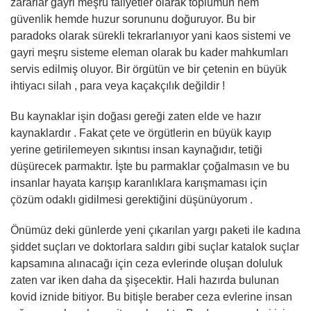
zararlar gayri meşru faliyetler olarak toplumun hem
güvenlik hemde huzur sorununu doğuruyor. Bu bir
paradoks olarak sürekli tekrarlanıyor yani kaos sistemi ve
gayri meşru sisteme eleman olarak bu kader mahkumları
servis edilmiş oluyor. Bir örgütün ve bir çetenin en büyük
ihtiyacı silah , para veya kaçakçılık değildir !
Bu kaynaklar işin doğası gereği zaten elde ve hazır
kaynaklardır . Fakat çete ve örgütlerin en büyük kayıp
yerine getirilemeyen sıkıntısı insan kaynağıdır, tetiği
düşürecek parmaktır. İşte bu parmaklar çoğalmasın ve bu
insanlar hayata karışıp karanlıklara karışmaması için
çözüm odaklı gidilmesi gerektiğini düşünüyorum .
Önümüz deki günlerde yeni çıkarılan yargı paketi ile kadına
şiddet suçları ve doktorlara saldırı gibi suçlar katalok suçlar
kapsamına alınacağı için ceza evlerinde oluşan doluluk
zaten var iken daha da şişecektir. Hali hazırda bulunan
kovid iznide bitiyor. Bu bitişle beraber ceza evlerine insan