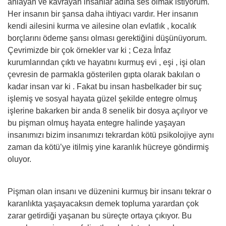
anlayan ve kavrayan insanlar adına ses olmak istiyorum.
Her insanın bir şansa daha ihtiyacı vardır. Her insanın
kendi ailesini kurma ve ailesine olan evlatlık , kocalık
borçlarını ödeme şansı olması gerektiğini düşünüyorum.
Çevrimizde bir çok örnekler var ki ; Ceza İnfaz
kurumlarından çıktı ve hayatını kurmuş evi , eşi , işi olan
çevresin de parmakla gösterilen gıpta olarak bakılan o
kadar insan var ki . Fakat bu insan hasbelkader bir suç
işlemiş ve sosyal hayata güzel şekilde entegre olmuş
işlerine bakarken bir anda 8 senelik bir dosya açılıyor ve
bu pişman olmuş hayata entegre halinde yaşayan
insanımızı bizim insanımızı tekrardan kötü psikolojiye aynı
zaman da kötü’ye itilmiş yine karanlık hücreye göndirmiş
oluyor.
Pişman olan insanı ve düzenini kurmuş bir insanı tekrar o
karanlıkta yaşayacaksın demek topluma yarardan çok
zarar getirdiği yaşanan bu süreçte ortaya çıkıyor. Bu