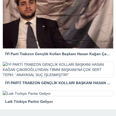
İYİ Parti Trabzon Gençlik Kolları Başkanı Hasan Kağan Çakıroğlu’ndan Mattia Ahmet Minguzzi Davasına Tepki
İYİ PARTİ TRABZON GENÇLİK KOLLARI BAŞKANI HASAN KAĞAN ÇAKIROĞLU’NDAN TBMM BAŞKANI’NA ÇOK SERT TEPKİ: “ANAYASAL SUÇ İŞLENMİŞTİR!”
Laik Türkiye Partisi Geliyor