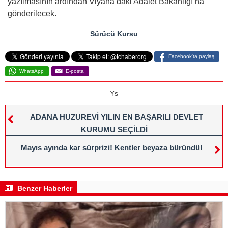
yazılmasının ardından Viyana’daki Adalet Bakanlığı’na
gönderilecek.
Sürücü Kursu
Facebook'ta paylaş
WhatsApp
E-posta
Ys
ADANA HUZUREVİ YILIN EN BAŞARILI DEVLET
KURUMU SEÇİLDİ
Mayıs ayında kar sürprizi! Kentler beyaza büründü!
Benzer Haberler