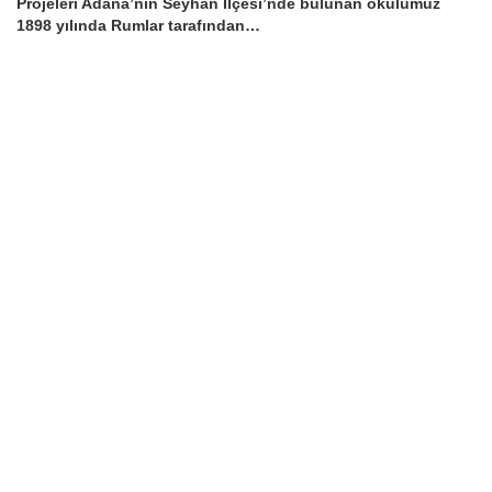
Projeleri Adana’nın Seyhan İlçesi’nde bulunan okulumuz
1898 yılında Rumlar tarafından…