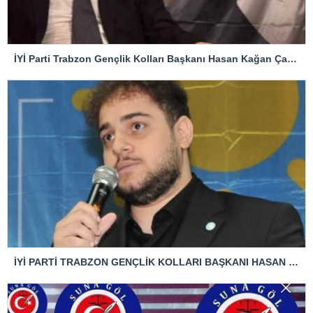
İYİ Parti Trabzon Gençlik Kolları Başkanı Hasan Kağan Çakıroğlu’ndan Mattia Ahmet Minguzzi Davasına Tepki
İYİ PARTİ TRABZON GENÇLİK KOLLARI BAŞKANI HASAN KAĞAN ÇAKIROĞLU’NDAN TBMM BAŞKANI’NA ÇOK SERT TEPKİ: “ANAYASAL SUÇ İŞLENMİŞTİR!”