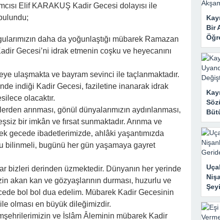
 Mahzene Saklamak İstediler, Gelini Gerçeği Ortaya Çıkardı
ımcısı Elif KARAKUŞ Kadir Gecesi dolayısı ile
 bulundu;
Kayı
Bir 
Öğr
ygularımızın daha da yoğunlaştığı mübarek Ramazan
Kadir Gecesi’ni idrak etmenin coşku ve heyecanını
eye ulaşmakta ve bayram sevinci ile taçlanmaktadır.
de indiği Kadir Gecesi, faziletine inanarak idrak
Kay
silece olacaktır.
Sözü
klerden arınması, gönül dünyalarımızın aydınlanması,
Bütü
siz bir imkân ve fırsat sunmaktadır. Arınma ve
ek gecede ibadetlerimizde, ahlâki yaşantımızda
uğu bilinmeli, bugünü her gün yaşamaya gayret
Uçak
r bizleri derinden üzmektedir. Dünyanın her yerinde
Nişa
in akan kan ve gözyaşlarının durması, huzurlu ve
Şeyi
ecede bol bol dua edelim. Mübarek Kadir Gecesinin
ile olması en büyük dileğimizdir.
şehrilerimizin ve İslâm Âleminin mübarek Kadir