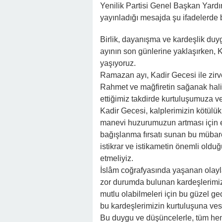
22:16 -
Hapisten Dönen Kayınpederini
Yenilik Partisi Genel Başkan Yard
yayınladığı mesajda şu ifadelerde
Birlik, dayanışma ve kardeşlik du
ayının son günlerine yaklaşırken, 
yaşıyoruz.
Ramazan ayı, Kadir Gecesi ile zirv
Rahmet ve mağfiretin sağanak halin
ettiğimiz takdirde kurtuluşumuza ve
Kadir Gecesi, kalplerimizin kötülü
manevi huzurumuzun artması için eş
bağışlanma fırsatı sunan bu mübar
istikrar ve istikametin önemli old
etmeliyiz.
İslâm coğrafyasında yaşanan olayla
zor durumda bulunan kardeşlerimiz
mutlu olabilmeleri için bu güzel g
bu kardeşlerimizin kurtuluşuna ves
Bu duygu ve düşüncelerle, tüm hem