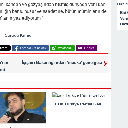
nin; kandan ve gözyaşından bıkmış dünyada yeni kan
lığın barış, huzur ve saadetine, bütün müminlerin de
Eşi 
h’tan niyaz ediyorum.’
Ver
Haz
Sürücü Kursu
Facebook'ta paylaş
WhatsApp
E-posta
’nin
İçişleri Bakanlığı’ndan ‘maske’ genelgesi
emi
Laik Türkiye Partisi Geliyor