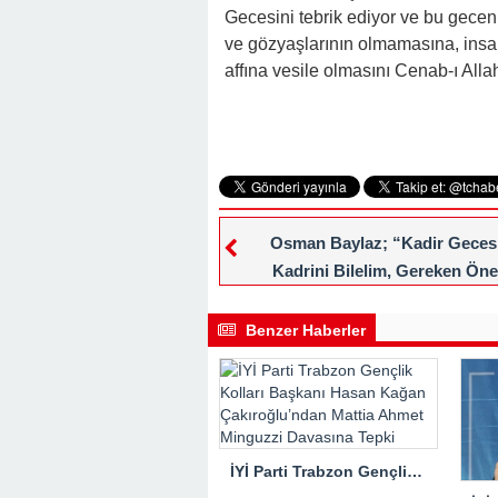
Gecesini tebrik ediyor ve bu gece
ve gözyaşlarının olmamasına, insan
affına vesile olmasını Cenab-ı Alla
Osman Baylaz; “Kadir Gecesi
Kadrini Bilelim, Gereken Ön
Gösterelim”
Benzer Haberler
İYİ Parti Trabzon Gençlik Kolları Başkanı Hasan Kağan Çakıroğlu’ndan Mattia Ahmet Minguzzi Davasına Tepki