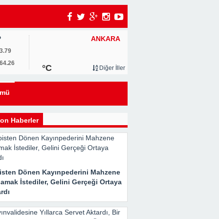
ANKARA
P
3.79
64.26
°C
Diğer İller
eyi
ümü
kle
on Haberler
isten Dönen Kayınpederini Mahzene
Her
amak İstediler, Gelini Gerçeği Ortaya
rdı