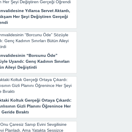
nvalidesine Yıllarca Servet Aktardı,
Akşam Her Şeyi Değiştiren Gerçeği
endi
ınvalidesinin “Borcunu Öde”
yle Uyandı: Genç Kadının Sınırları
n Aileyi Değiştirdi
taki Koltuk Gerçeği Ortaya Çıkardı:
nlısının Gizli Planını Öğrenince Her
 Geride Bıraktı