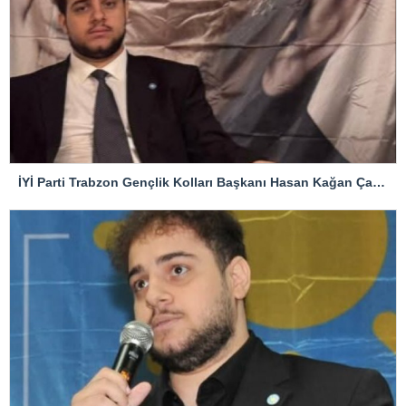
İYİ Parti Trabzon Gençlik Kolları Başkanı Hasan Kağan Çakıroğlu’ndan Mattia Ahmet Minguzzi Davasına Tepki