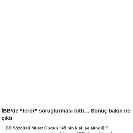
İBB’de “terör” soruşturması bitti… Sonuç bakın ne
çıktı
İBB Sözcüsü Murat Ongun “45 bin kişi işe alındığı”