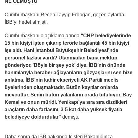
NE OLMUŞTU
Cumhurbaşkanı Recep Tayyip Erdoğan, geçen aylarda
İBB’yi hedef almıştı.
Cumhurbaşkanı o açıklamalarında
“CHP belediyelerinde
15 bin kişiyi işten çıkarıp terörle bağlantılı 45 bin kişiyi
işe aldı. Hani İstanbul Büyükşehir Belediyesi’nde
personel fazlası vardı? Utanmadan bana mektup
gönderiyor, ‘Böyle bir şey yok’ diye. İBB’nin önünde
hanımlarıyla beraber ağlayanların gözyaşlarını sen bize
anlatma. İBB’nin kahir ekseriyeti AK Partili meclis
üyelerinden oluşmaktadır. Bütün kayıtlar onlarda
mevcuttur. Senin bütün yalanların orada tutuluyor. Bay
Kemal ve onun müridi. Yenikapı’ya sıra sıra dizdikleri
araçların daha fazlasını, 3-5 kat daha yüksek fiyatla
belediyeye doldurdular”
demişti.
Daha sonra da İBB hakkında İçişleri Bakanlığınca