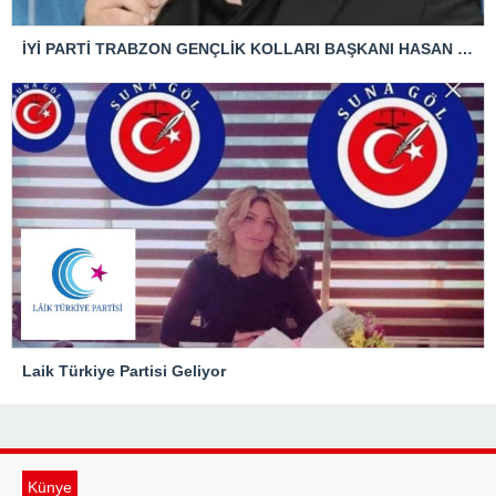
İYİ PARTİ TRABZON GENÇLİK KOLLARI BAŞKANI HASAN KAĞAN ÇAKIROĞLU’NDAN TBMM BAŞKANI’NA ÇOK SERT TEPKİ: “ANAYASAL SUÇ İŞLENMİŞTİR!”
Laik Türkiye Partisi Geliyor
Künye