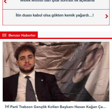
Melek Mosso’dan iptal sonrası ilk açıklama
İtin duası kabul olsa gökten kemik yağardı…!
Benzer Haberler
İYİ Parti Trabzon Gençlik Kolları Başkanı Hasan Kağan Çakıroğlu’ndan Mattia Ahmet Minguzzi Davasına Tepki