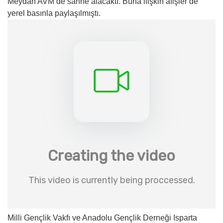
Meydan AVM’de sahne alacaktı. Buna ilişkin afişler de
yerel basınla paylaşılmıştı.
Milli Gençlik Vakfı ve Anadolu Gençlik Derneği Isparta