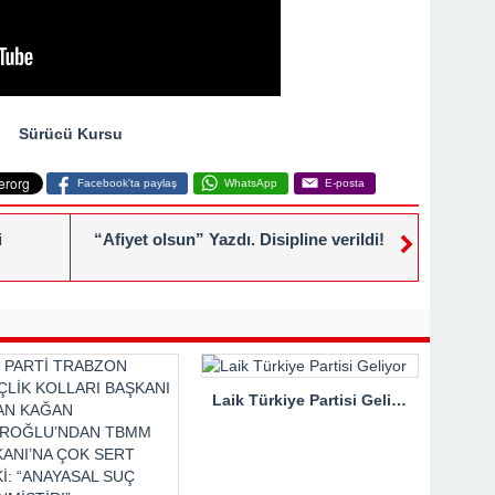
Sürücü Kursu
Facebook'ta paylaş
WhatsApp
E-posta
i
“Afiyet olsun” Yazdı. Disipline verildi!
Laik Türkiye Partisi Geliyor