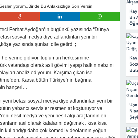
 Mahzene Saklamak İstediler, Gelini Gerçeği Ortaya Çıkardı
Kayı
Bir 
Öğr
eteci Ferhat Aydoğan’ın bugünkü yazısında “Dünya
elası sosyal medya diye adlandırılan yeni bir
,köşe yazısında şunları dile getirdi ;
in heryerine gidiyor, toplumun herkesimine
Kay
Sözü
k vatandaşı olarak asli gövimi yapıp halkın nabzını
Bütü
 olayları analiz ediyorum. Karşıma çıkan ise
dirne’den, Karsa bütün Türkiye’nin bağrına
nin hançeri…!
 yeni belası sosyal medya diye adlandırılan yeni bir
Uçak
 bütün yabancı servisler resmen at koşturuyor ve
Nişa
 Yeni nesil medya ve yeni nesil algı araçlarının en
Şeyi
İnsanların asıl olarak kafalarını dağıtmak , kısa kısa
in kullandığı daha çok komedi videolarının yoğun
mış , canlı yayınlar açarak insanların yayıncıya attığı