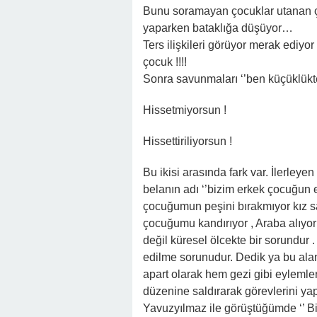
Bunu soramayan çocuklar utanan çoc
yaparken bataklığa düşüyor…
Ters ilişkileri görüyor merak ediyor 
çocuk !!!!
Sonra savunmaları ‘’ben küçüklükte
Hissetmiyorsun !
Hissettiriliyorsun !
Bu ikisi arasında fark var. İlerley
belanın adı ‘’bizim erkek çocuğun e
çocuğumun peşini bırakmıyor kız s
çocuğumu kandırıyor , Araba alıyor 
değil küresel ölcekte bir sorundur .
edilme sorunudur. Dedik ya bu alanda 
apart olarak hem gezi gibi eylemle
düzenine saldırarak görevlerini ya
Yavuzyılmaz ile görüştüğümde ‘’ Bil