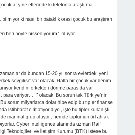
uklar yine ellerinde ki telefonla araştırma
, bilmiyor ki nasıl bir bataklık orası çocuk bu araştıran
n beri böyle hissediyorum ‘’ oluyor .
en zamanlar da bundan 15-20 yıl sonra evlerdeki yeni
rkek sevgilisi’’ var olacak. Hatta bir çocuk var benim
anıyor kendini erkekten dönme parasıda var
, para veriyor…! ‘’ olacak. Bu sorun tek Türkiye’nin
 Bu sorun milyarlarca dolar hibe edip bu tipler finanse
İstihbarat cirit atıyor diye , işte bu tipler kullanışlı
rde marjinal grup oluyor , hemde toplumun örf ahlak
pıyorlar. Cyber intelligence alanında uzman Raif
gi Teknolojileri ve İletişim Kurumu (BTK) istese bu