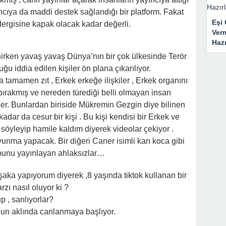
ıncıya da maddi destek sağlandığı bir platform. Fakat
Eşi 
dergisine kapak olacak kadar değerli.
Ver
Haz
nirken yavaş yavaş Dünya’nın bir çok ülkesinde Terör
ğu iddia edilen kişiler ön plana çıkarılıyor.
 tamamen zıt , Erkek erkeğe ilişkiler , Erkek organını
ırakmış ve nereden türediği belli olmayan insan
r. Bunlardan biriside Mükremin Gezgin diye bilinen
kadar da cesur bir kişi . Bu kişi kendisi bir Erkek ve
ı söyleyip hamile kaldım diyerek videolar çekiyor .
unma yapacak. Bir diğeri Caner isimli karı koca gibi
bunu yayınlayan ahlaksızlar…
şaka yapıyorum diyerek ,8 yaşında tiktok kullanan bir
zı nasıl oluyor ki ?
, sarılıyorlar?
ğun aklında canlanmaya başlıyor.