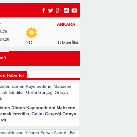
ANKARA
P
3.79
64.26
°C
Diğer İller
eyi
ümü
kle
on Haberler
isten Dönen Kayınpederini Mahzene
Her
amak İstediler, Gelini Gerçeği Ortaya
rdı