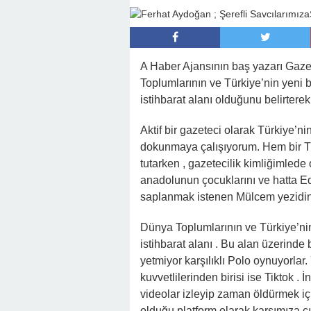
22:16 -
Hapisten Dönen Kayınpederini
A Haber Ajansının baş yazarı Gaz
Toplumlarının ve Türkiye’nin yeni b
istihbarat alanı olduğunu belirterek
Aktif bir gazeteci olarak Türkiye’n
dokunmaya çalışıyorum. Hem bir Tür
tutarken , gazetecilik kimliğimlede
anadolunun çocuklarını ve hatta E
saplanmak istenen Mülcem yezidi
Dünya Toplumlarının ve Türkiye’nin
istihbarat alanı . Bu alan üzerinde
yetmiyor karşılıklı Polo oynuyorlar.
kuvvetlilerinden birisi ise Tiktok . 
videolar izleyip zaman öldürmek iç
olduğu platform olarak karşımıza çık