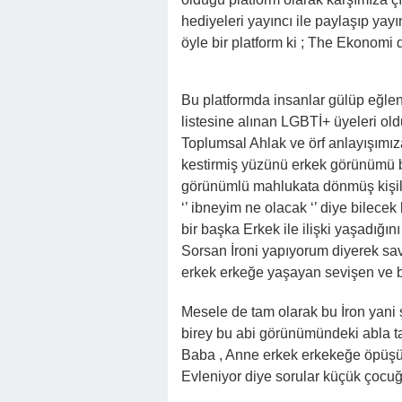
hediyeleri yayıncı ile paylaşıp yay
öyle bir platform ki ; The Ekonomi 
Bu platformda insanlar gülüp eğle
listesine alınan LGBTİ+ üyeleri oldu
Toplumsal Ahlak ve örf anlayışımıza
kestirmiş yüzünü erkek görünümü b
görünümlü mahlukata dönmüş kişile
‘’ ibneyim ne olacak ‘’ diye bilecek 
bir başka Erkek ile ilişki yaşadığın
Sorsan İroni yapıyorum diyerek sav
erkek erkeğe yaşayan sevişen ve 
Mesele de tam olarak bu İron yani 
birey bu abi görünümündeki abla tar
Baba , Anne erkek erkekeğe öpüşüp 
Evleniyor diye sorular küçük çocu