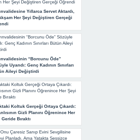
nvalidesine Yıllarca Servet Aktardı,
Akşam Her Şeyi Değiştiren Gerçeği
endi
ınvalidesinin “Borcunu Öde”
yle Uyandı: Genç Kadının Sınırları
n Aileyi Değiştirdi
taki Koltuk Gerçeği Ortaya Çıkardı:
nlısının Gizli Planını Öğrenince Her
 Geride Bıraktı