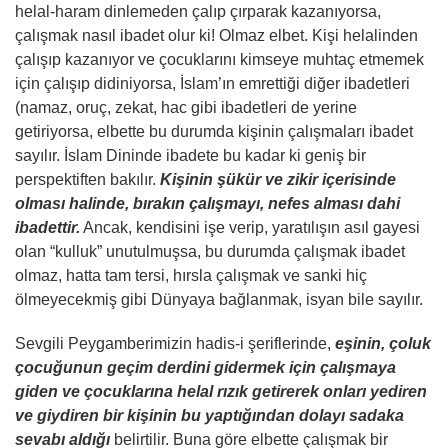
helal-haram dinlemeden çalıp çırparak kazanıyorsa,
çalışmak nasıl ibadet olur ki! Olmaz elbet. Kişi helalinden
çalışıp kazanıyor ve çocuklarını kimseye muhtaç etmemek
için çalışıp didiniyorsa, İslam’ın emrettiği diğer ibadetleri
(namaz, oruç, zekat, hac gibi ibadetleri de yerine
getiriyorsa, elbette bu durumda kişinin çalışmaları ibadet
sayılır. İslam Dininde ibadete bu kadar ki geniş bir
perspektiften bakılır.
Kişinin şükür ve zikir içerisinde
olması halinde, bırakın çalışmayı, nefes alması dahi
ibadettir.
Ancak, kendisini işe verip, yaratılışın asıl gayesi
olan “kulluk” unutulmuşsa, bu durumda çalışmak ibadet
olmaz, hatta tam tersi, hırsla çalışmak ve sanki hiç
ölmeyecekmiş gibi Dünyaya bağlanmak, isyan bile sayılır.
Sevgili Peygamberimizin hadis-i şeriflerinde,
eşinin, çoluk
çocuğunun geçim derdini gidermek için çalışmaya
giden ve çocuklarına helal rızık getirerek onları yediren
ve giydiren bir kişinin bu yaptığından dolayı sadaka
sevabı aldığı
belirtilir. Buna göre elbette çalışmak bir