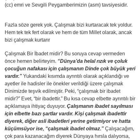
(cc) emri ve Sevgili Peygamberimizin (asm) tavsiyesidir.
Fazla söze gerek yok. Çalışmak bizi kurtaracak tek yoldur.
Hem tek tek fert olarak ve hem de tüm Millet olarak, ancak
bizi çalışmak kurtarır
Çalışmak Bir İbadet midir? Bu soruya cevap vermeden
önce hemen belirteyim.
“Dünya’da helal rızık ve çoluk
çocuğun nafakası için çalışmanın Dinde çok büyük yeri
vardır.”
Yukarıdaki kısımda ayrıntılı olarak açıklandığı ve
ayetler ile hadisler ile önekler verildiği üzere çalışmak
Dinimizde teşvik edilmiştir. Peki, “çalışmak bir ibadet
midir?” Evet, “bir ibadettir.” Bu kısa cevap elbette ayrıntılı bir
açıklamaya ihtiyaç duyuyor.
Çalışmanın ibadet sayılması
için elbette bazı şartlar vardır. Kişi çalışmak ibadettir
diyerek, diğer asli ibadetleri yerine getirmiyor ve hatta
küçümsüyor ise, “çalışmak ibadet olmaz.”
Çalışacağım,
çok para kazanacağım diyerek Dünyaya hırsla dalıyorsa,