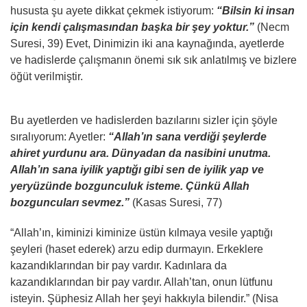
hususta şu ayete dikkat çekmek istiyorum:
“Bilsin ki insan
için kendi çalışmasından başka bir şey yoktur.”
(Necm
Suresi, 39) Evet, Dinimizin iki ana kaynağında, ayetlerde
ve hadislerde çalışmanın önemi sık sık anlatılmış ve bizlere
öğüt verilmiştir.
Bu ayetlerden ve hadislerden bazılarını sizler için şöyle
sıralıyorum: Ayetler:
“Allah’ın sana verdiği şeylerde
ahiret yurdunu ara. Dünyadan da nasibini unutma.
Allah’ın sana iyilik yaptığı gibi sen de iyilik yap ve
yeryüzünde bozgunculuk isteme. Çünkü Allah
bozguncuları sevmez.”
(Kasas Suresi, 77)
“Allah’ın, kiminizi kiminize üstün kılmaya vesile yaptığı
şeyleri (haset ederek) arzu edip durmayın. Erkeklere
kazandıklarından bir pay vardır. Kadınlara da
kazandıklarından bir pay vardır. Allah’tan, onun lütfunu
isteyin. Şüphesiz Allah her şeyi hakkıyla bilendir.” (Nisa