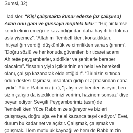
Suresi, 32)
Hadisler:
“Kişi çalışmakta kusur ederse (az çalışırsa)
Allah onu gam ve gussaya müptela kılar.”
“Hiç bir kimse
kendi elinin emeği ile kazandığından daha hayırlı bir lokma
asla yiyemez”. “Allahım! Tembellikten, korkaklıktan,
ihtiyarlığın verdiği düşkünlük ve cimrilikten sana sığınırım”.
“Doğru sözlü ve her konuda güvenilen bir ticaret adamı
Ahirette peygamberler, sıddîkler ve şehitlerle beraber
olacaktır”. “İnsanın yiyip içtiklerinin en helal ve bereketli
olanı, çalışıp kazanarak elde ettiğidir”. “Birinizin sırtında
odun destesi taşıması, insanlara gidip el açmasından daha
iyidir”. Yüce Rabbimiz (cc), “çalışın ve benden isteyin, ben
sizin çalışıp da istediklerinizi veririm, hazinem sonsuz” diye
beyan ediyor. Sevgili Peygamberimiz (asm) de
“tembellikten Yüce Rabbimize sığınıyor ve bizleri
çalışmaya, doğruluğa ve helal kazanca teşvik ediyor.” Evet,
durum bu kadar net ve açıktır. Çalışmak, çalışmak ve
çalışmak. Hem mutluluk kaynağı ve hem de Rabbimizin