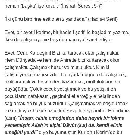
hemen (başka) işe koyul.“ (İnşirah Suresi, 5-7)
“İki günü birbirine eşit olan ziyandadır.” (Hadis-i Şerif)
Evet, bir ayet-i kerime, bir hadis-i şerif ile başladım yazıma.
İkisi de çalışmaya ve boş durmamaya işaret ediyor.
Evet, Genç Kardeşim! Bizi kurtaracak olan çalışmaktır.
Hem Dünyada ve hem de Ahirette bizi kurtaracak olan
çalışmaktır. Çalışmak huzur ve mutluluktur. Kim ki
çalışmıyorsa huzursuzdur. Dünyada doğrulukla çalışmak,
rızık aramak ve helalinden kazanmak, mutlulukların en
büyüğüdür. Çoluk çocuk yetiştirmek ve bu yetiştirilen
çocukların nafakasını, geçimini el emeğiyle helalinden
sağlamak en büyük huzurdur. Çalışmamak ve boş durmak
ise en büyük huzursuzluktur. Sevgili Peygamber Efendimiz
(asm)
“İnsan, elinin emeğinden daha hayırlı bir lokma
yememiştir. Allah’ın elçisi Dâvût (a.s) da, kendi elinin
emeğini yerdi”
diye buyurmuştur. Kur’an-ı Kerim’de bu