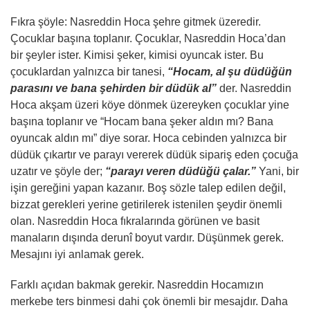
Fıkra şöyle: Nasreddin Hoca şehre gitmek üzeredir.
Çocuklar başına toplanır. Çocuklar, Nasreddin Hoca’dan
bir şeyler ister. Kimisi şeker, kimisi oyuncak ister. Bu
çocuklardan yalnızca bir tanesi,
“Hocam, al şu düdüğün
parasını ve bana şehirden bir düdük al”
der. Nasreddin
Hoca akşam üzeri köye dönmek üzereyken çocuklar yine
başına toplanır ve “Hocam bana şeker aldın mı? Bana
oyuncak aldın mı” diye sorar. Hoca cebinden yalnızca bir
düdük çıkartır ve parayı vererek düdük sipariş eden çocuğa
uzatır ve şöyle der;
“parayı veren düdüğü çalar.”
Yani, bir
işin gereğini yapan kazanır. Boş sözle talep edilen değil,
bizzat gerekleri yerine getirilerek istenilen şeydir önemli
olan. Nasreddin Hoca fıkralarında görünen ve basit
manaların dışında derunî boyut vardır. Düşünmek gerek.
Mesajını iyi anlamak gerek.
Farklı açıdan bakmak gerekir. Nasreddin Hocamızın
merkebe ters binmesi dahi çok önemli bir mesajdır. Daha