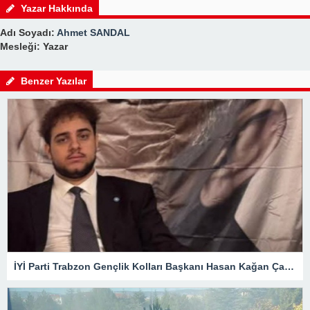
Yazar Hakkında
Adı Soyadı:
Ahmet SANDAL
Mesleği: Yazar
Benzer Yazılar
İYİ Parti Trabzon Gençlik Kolları Başkanı Hasan Kağan Çakıroğlu’ndan Mattia Ahmet Minguzzi Davasına Tepki