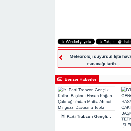
Meteoroloji duyurdu! İşte hava
ısınacağı tarih…
Benzer Haberler
İYİ Parti Trabzon Gençlik Kolları Başkanı Hasan Kağan Çakıroğlu’ndan Mattia Ahmet Minguzzi Davasına Tepki