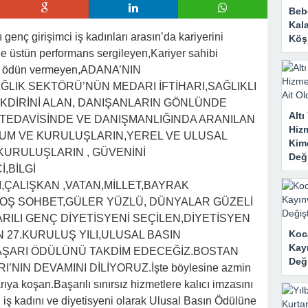
Bebe
Kal
genç girişimci iş kadınları arasın’da kariyerini
Köşk
de üstün performans sergileyen,Kariyer sahibi
den ödün vermeyen,ADANA’NIN
LIK SEKTÖRÜ’NÜN MEDARI İFTİHARI,SAĞLIKLI
KDİRİNİ ALAN, DANIŞANLARIN GÖNLÜNDE
Alt
 TEDAVİSİNDE VE DANIŞMANLIĞINDA ARANILAN
Hizm
RUM VE KURULUŞLARIN,YEREL VE ULUSAL
Kim
 KURULUŞLARIN , GÜVENİNİ
Deği
,BİLGİ
I,ÇALIŞKAN ,VATAN,MİLLET,BAYRAK
HOŞ SOHBET,GÜLER YÜZLÜ, DÜNYALAR GÜZELİ
ARILI GENÇ DİYETİSYENİ SEÇİLEN,DİYETİSYEN
Koc
 27.KURULUŞ YILI,ULUSAL BASIN
Kay
AŞARI ÖDÜLÜNÜ TAKDİM EDECEĞİZ.BOSTAN
Deği
’NIN DEVAMINI DİLİYORUZ.İşte böylesine azmin
ya koşan.Başarılı sınırsız hizmetlere kalıcı imzasını
ci iş kadını ve diyetisyeni olarak Ulusal Basın Ödülüne