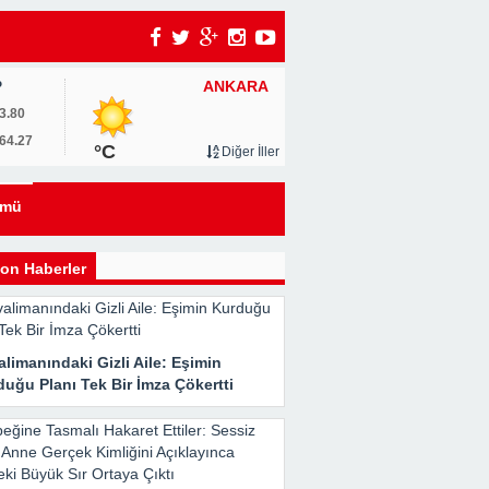
ANKARA
P
3.80
64.27
°C
Diğer İller
ümü
i
on Haberler
limanındaki Gizli Aile: Eşimin
uğu Planı Tek Bir İmza Çökertti