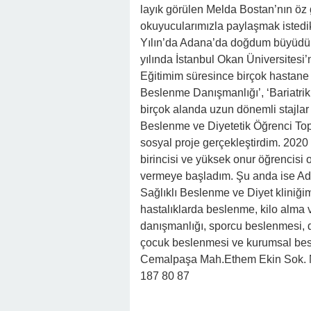
layık görülen Melda Bostan’nın öz g
okuyucularımızla paylaşmak istedi
Yılın’da Adana’da doğdum büyüdüm
yılında İstanbul Okan Üniversitesi’
Eğitimim süresince birçok hastane 
Beslenme Danışmanlığı’, ‘Bariatrik 
birçok alanda uzun dönemli stajla
Beslenme ve Diyetetik Öğrenci Topl
sosyal proje gerçekleştirdim. 2020
birincisi ve yüksek onur öğrencisi 
vermeye başladım. Şu anda ise Ad
Sağlıklı Beslenme ve Diyet klini
hastalıklarda beslenme, kilo alma
danışmanlığı, sporcu beslenmesi, 
çocuk beslenmesi ve kurumsal bes
Cemalpaşa Mah.Ethem Ekin Sok. 
187 80 87