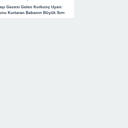
başı Gecesi Gelen Korkunç Uyarı:
unu Kurtaran Babanın Büyük Sırrı