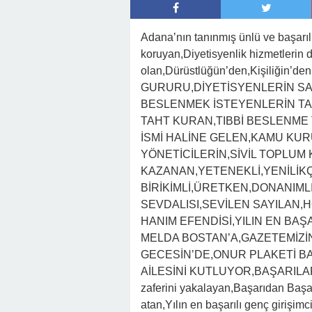
Adana’nın tanınmış ünlü ve başarılı 
koruyan,Diyetisyenlik hizmetlerin 
olan,Dürüstlüğün’den,Kişiliğin’
GURURU,DİYETİSYENLERİN SAĞ
BESLENMEK İSTEYENLERİN TA
TAHT KURAN,TIBBİ BESLENME
İSMİ HALİNE GELEN,KAMU KU
YÖNETİCİLERİN,SİVİL TOPLUM
KAZANAN,YETENEKLİ,YENİLİKÇİ
BİRİKİMLİ,ÜRETKEN,DONANIML
SEVDALISI,SEVİLEN SAYILAN,
HANIM EFENDİSİ,YILIN EN BAŞ
MELDA BOSTAN’A,GAZETEMİZİN
GECESİN’DE,ONUR PLAKETİ B
AİLESİNİ KUTLUYOR,BAŞARILARI
zaferini yakalayan,Başarıdan Başarı
atan,Yılın en başarılı genç girişim