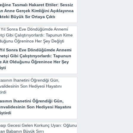
ğine Tasmalı Hakaret Ettiler: Sessiz
an Anne Gerçek Kimliğini Açıklayınca
teki Büyük Sır Ortaya Çıktı
ı Yıl Sonra Eve Döndüğümde Annemi
etçi Gibi Çalıştırıyorlardı: Tapunun
e Ait Olduğunu Öğrenince Her Şey
şti
asının İhanetini Öğrendiği Gün,
ınvalidesinin Son Hediyesi Hayatını
ştirdi