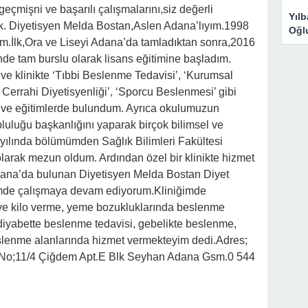
eçmişni ve başarılı çalışmalarını,siz değerli
Yıl
k. Diyetisyen Melda Bostan,Aslen Adana’lıyım.1998
Oğl
.İlk,Ora ve Liseyi Adana’da tamladıktan sonra,2016
nde tam burslu olarak lisans eğitimine başladım.
ve klinikte ‘Tıbbi Beslenme Tedavisi’, ‘Kurumsal
Cerrahi Diyetisyenliği’, ‘Sporcu Beslenmesi’ gibi
r ve eğitimlerde bulundum. Ayrıca okulumuzun
uluğu başkanlığını yaparak birçok bilimsel ve
 yılında bölümümden Sağlık Bilimleri Fakültesi
olarak mezun oldum. Ardından özel bir klinikte hizmet
ana’da bulunan Diyetisyen Melda Bostan Diyet
ğimde çalışmaya devam ediyorum.Kliniğimde
 ve kilo verme, yeme bozukluklarında beslenme
diyabette beslenme tedavisi, gebelikte beslenme,
lenme alanlarında hizmet vermekteyim dedi.Adres;
No;11/4 Çiğdem Apt.E Blk Seyhan Adana Gsm.0 544