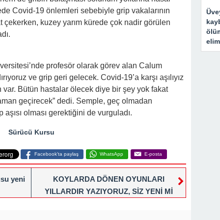
kede Covid-19 önlemleri sebebiyle grip vakalarının
Üve
kay
 çekerken, kuzey yarım kürede çok nadir görülen
ölü
adı.
elim
versitesi’nde profesör olarak görev alan Calum
rıyoruz ve grip geri gelecek. Covid-19’a karşı aşılıyız
 var. Bütün hastalar ölecek diye bir şey yok fakat
zaman geçirecek” dedi. Semple, geç olmadan
aşısı olması gerektiğini de vurguladı.
Sürücü Kursu
Facebook'ta paylaş
WhatsApp
E-posta
su yeni
KOYLARDA DÖNEN OYUNLARI
YILLARDIR YAZIYORUZ, SİZ YENİ Mİ
UYANDINIZ?