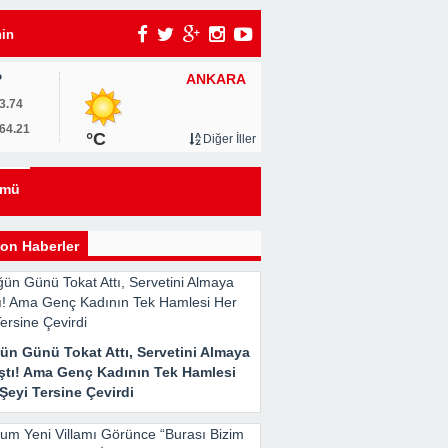
nin
ANKARA
P
3.74
64.21
°C
Diğer İller
t
ümü
on Haberler
ün Günü Tokat Attı, Servetini Almaya
ıştı! Ama Genç Kadının Tek Hamlesi
Şeyi Tersine Çevirdi