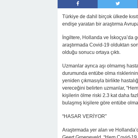
23:02 -
Gelinim Evimin Anahtarını İz
Yaşadı
Türkiye de dahil birçok ülkede kısıt
19:34 -
Düğün Günü Tokat Attı, Serve
endişe yaratan bir araştırma Avru
Çevirdi
İngiltere, Hollanda ve İskoçya’da g
araştırmada Covid-19 olduktan sonra
olduğu sonucu ortaya çıktı.
Uzmanlar ayrıca aşı olmamış hast
durumunda entübe olma risklerinin de
yeniden çıkmasıyla birlikte hastalığ
vereceğini belirten uzmanlar, “He
kişilerin ölme riski 2.3 kat daha fa
bulaşmış kişilere göre entübe olma 
“HASAR VERİYOR”
Araştırmada yer alan ve Hollanda’
Geert Groeneveld, “Hem Covid-19 