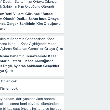
um
um Yeni Villamı Görünce “Burası
im Olmalı” Dedi… Sahte İmza Ortaya
ınca Gerçek Sahibinin Kim Olduğunu
endi
deşim Babamın Cenazesinde Kasa
htarını İstedi… Kasa Açıldığında
s Değil, Aylarca Saklanan Gerçekler
ya Çıktı
il’in en çok