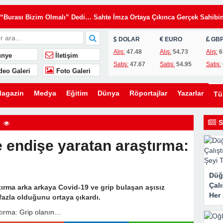
“Burası Bizim Olmalı” Dedi… Sahte İmza Ortaya Çıkınca Gerçek Sahibi
DOLAR
EURO
GB
e Kasa Anahtarını İstedi… Kasa Açıldığında Miras Değil, Aylarca
Alış:
47.48
Alış:
54.73
Alış:
6
nye
İletişim
Satış:
47.67
Satış:
54.95
Satış:
deo Galeri
Foto Galeri
n annemi kaybettikten sonra beni büyüttü; ölümünden sadece birkaç saa
agazin
Medya
Eğitim
Dünya
Röportajlar
Yazarlar
T
S
sının mezarına boyalı bir taş bırakırdı; bir sabah, biri hariç bütün taşlar
 endişe yaratan araştırma:
kanne Yalan Söylüyor!” Diye Bağırdı… Sonra Evdeki Gizli Kayıtlar Her
Düğ
Çal
tırma arka arkaya Covid-19 ve grip bulaşan aşısız
Her 
Tavayı Başucuma Fırlattı… Birkaç Saat Sonra Gelen Zarf Evliliğimin
 fazla olduğunu ortaya çıkardı.