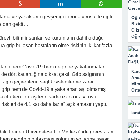
insiz Kullanıyordu… Kilitleri Değiştirdim, Ama Asıl Sürprizi Akşam Oğl
lama ve yasakların gevşediği corona virüsü ile ilgili
Oğl
tini Almaya Çalıştı! Ama Genç Kadının Tek Hamlesi Her Şeyi Tersine
Biz
pa’dan geldi…
Çık
Öğr
örevli bilim insanları ve kurumların dahil olduğu
 grip bulaşan hastaların ölme riskinin iki kat fazla
aların hem Covid-19 hem de gribe yakalanmaları
Kar
 dört kat arttığına dikkat çekti. Grip salgınının
Ana
ı ağır geçirenlerin sağlık sistemlerine zarar
Mira
m grip hem de Covid-19’a yakalanan aşı olmamış
Orta
zla olurken, bu kişilerin sadece corona virüsü
riskleri de 4.1 kat daha fazla” açıklamasını yaptı.
İsra
daki Leiden Üniversitesi Tıp Merkezi’nde görev alan
hem de gribin bulaşması solunum yollarına hasar