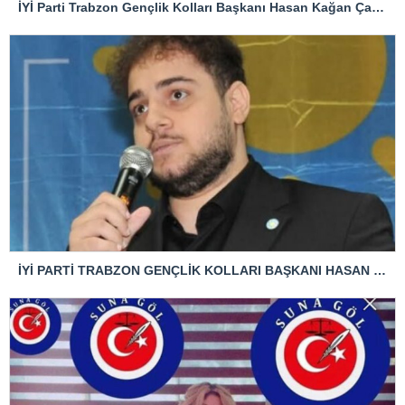
İYİ Parti Trabzon Gençlik Kolları Başkanı Hasan Kağan Çakıroğlu’ndan Mattia Ahmet Minguzzi Davasına Tepki
İYİ PARTİ TRABZON GENÇLİK KOLLARI BAŞKANI HASAN KAĞAN ÇAKIROĞLU’NDAN TBMM BAŞKANI’NA ÇOK SERT TEPKİ: “ANAYASAL SUÇ İŞLENMİŞTİR!”