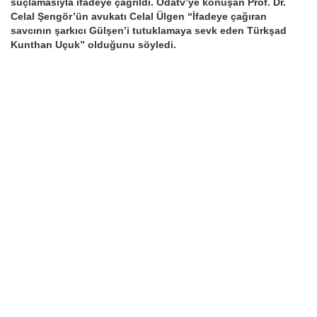
suçlamasıyla ifadeye çağrıldı. Odatv’ye konuşan Prof. Dr.
Celal Şengör’ün avukatı Celal Ülgen “İfadeye çağıran
savcının şarkıcı Gülşen’i tutuklamaya sevk eden Türkşad
Kunthan Uçuk” olduğunu söyledi.