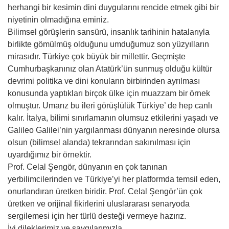
herhangi bir kesimin dini duygularını rencide etmek gibi bir
niyetinin olmadığına eminiz.
Bilimsel görüşlerin sansürü, insanlık tarihinin hatalarıyla
birlikte gömülmüş olduğunu umduğumuz son yüzyılların
mirasıdır. Türkiye çok büyük bir millettir. Geçmişte
Cumhurbaşkanınız olan Atatürk’ün sunmuş olduğu kültür
devrimi politika ve dini konuların birbirinden ayrılması
konusunda yaptıkları birçok ülke için muazzam bir örnek
olmuştur. Umarız bu ileri görüşlülük Türkiye’ de hep canlı
kalır. İtalya, bilimi sınırlamanın olumsuz etkilerini yaşadı ve
Galileo Galilei’nin yargılanması dünyanın neresinde olursa
olsun (bilimsel alanda) tekrarından sakınılması için
uyardığımız bir örnektir.
Prof. Celal Şengör, dünyanın en çok tanınan
yerbilimcilerinden ve Türkiye’yi her platformda temsil eden,
onurlandıran üretken biridir. Prof. Celal Şengör’ün çok
üretken ve orijinal fikirlerini uluslararası senaryoda
sergilemesi için her türlü desteği vermeye hazırız.
İyi dileklerimiz ve saygılarımızla…