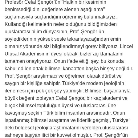
Profesör Celal Şengör’ün “Halkın bir kesiminin
benimsediği dini değerlere alenen aşağılama”
suçlamasıyla suçlandığını öğrenmiş bulunmaktayız.
Kullandığı kelimelerin neler olduğunu bildiğimizden
uluslararası bilim dünyasının, Prof. Şengör’ün
söylediklerinin yüksek sesle tekrarlayacağından emin
olmanız yönünde sizi bilgilendirmeyi görev biliyoruz. Lincei
Ulusal Akademisinin üyesi olarak, bizler açıklamalarını
tamamen onaylıyoruz. Onun ifade ettiği şey, bu konuda
kabul edilen ortak bilimsel kanaatten başka bir şey değildir.
Prof. Şengör araştırmacı ve öğretmen olarak dürüst ve
saygın bir kişiliğe sahiptir. Türkiye’de modern jeolojinin
ilerlemesi için pek çok şey yapmıştır. Bilimsel başarılarıyla
büyük beğeni toplayan Celal Şengör, bir kaç akademi ve
birçok bilimsel topluluğun üyesi ve uluslararası üne
kavuşmuş seçkin Türk bilim insanları arasındadır. Onun
ispatlanmış bilimsel araştırma ve liderlik geçmişi, Türkiye’
deki bölgesel jeoloji araştırmalarını yerelden uluslararası
sahneye taşıyan itici bir kuvvet olmuştur. Prof. Şengör’ün