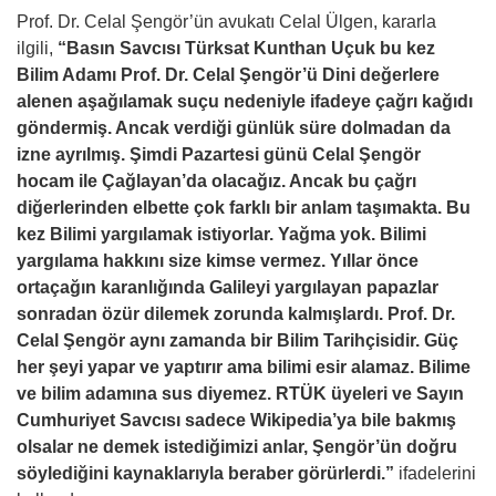
Prof. Dr. Celal Şengör’ün avukatı Celal Ülgen, kararla
ilgili,
“Basın Savcısı Türksat Kunthan Uçuk bu kez
Bilim Adamı Prof. Dr. Celal Şengör’ü Dini değerlere
alenen aşağılamak suçu nedeniyle ifadeye çağrı kağıdı
göndermiş. Ancak verdiği günlük süre dolmadan da
izne ayrılmış. Şimdi Pazartesi günü Celal Şengör
hocam ile Çağlayan’da olacağız. Ancak bu çağrı
diğerlerinden elbette çok farklı bir anlam taşımakta. Bu
kez Bilimi yargılamak istiyorlar. Yağma yok. Bilimi
yargılama hakkını size kimse vermez. Yıllar önce
ortaçağın karanlığında Galileyi yargılayan papazlar
sonradan özür dilemek zorunda kalmışlardı. Prof. Dr.
Celal Şengör aynı zamanda bir Bilim Tarihçisidir. Güç
her şeyi yapar ve yaptırır ama bilimi esir alamaz. Bilime
ve bilim adamına sus diyemez. RTÜK üyeleri ve Sayın
Cumhuriyet Savcısı sadece Wikipedia’ya bile bakmış
olsalar ne demek istediğimizi anlar, Şengör’ün doğru
söylediğini kaynaklarıyla beraber görürlerdi.”
ifadelerini