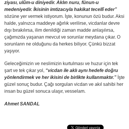
ziyası, ulûm-u diniyedir. Aklın nuru, fünun-u
medeniyedir.
İkisinin imtizacıyla hakikat tecellî eder”
sözüne yer vermek istiyorum. İşte, konunun özü budur. Aksi
halde, yalnızca maddeye ağırlık verilirse, vicdanlar devre
dışı bırakılırsa, ilim denildiği zaman madde anlaşılırsa,
çağımızda yaşanan mevcut ve sorunlar meydana çıkar. O
sorunların ne olduğunu da herkes biliyor. Çünkü bizzat
yaşıyor.
Geleceğimizin ve neslimizin kurtulması ve huzur için tek
şart ve tek çıkar yol,
“vicdan ile aklı aynı hedefe doğru
yönlendirmek ve her ikisini de birlikte kullanmaktır.”
İşte
güzel sonuç budur. Çağı sorgulan vicdan ve akıl sahibi her
insan bu güzel sonuca ulaşır, vesselam.
Ahmet SANDAL