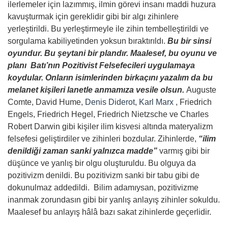
ilerlemeler için lazımmış, ilmin görevi insanı maddi huzura
kavuşturmak için gereklidir gibi bir algı zihinlere
yerleştirildi. Bu yerleştirmeyle ile zihin tembelleştirildi ve
sorgulama kabiliyetinden yoksun bıraktırıldı.
Bu bir sinsi
oyundur. Bu şeytani bir plandır. Maalesef, bu oyunu ve
planı Batı’nın Pozitivist Felsefecileri uygulamaya
koydular. Onların isimlerinden birkaçını yazalım da bu
melanet kişileri lanetle anmamıza vesile olsun.
Auguste
Comte, David Hume,
Denis Diderot
,
Karl Marx
, Friedrich
Engels, Friedrich Hegel, Friedrich Nietzsche ve Charles
Robert Darwin gibi kişiler ilim kisvesi altında materyalizm
felsefesi geliştirdiler ve zihinleri bozdular. Zihinlerde,
“ilim
denildiği zaman sanki yalnızca madde”
varmış gibi bir
düşünce ve yanlış bir olgu oluşturuldu. Bu olguya da
pozitivizm denildi. Bu pozitivizm sanki bir tabu gibi de
dokunulmaz addedildi. Bilim adamıysan, pozitivizme
inanmak zorundasın gibi bir yanlış anlayış zihinler sokuldu.
Maalesef bu anlayış hâlâ bazı sakat zihinlerde geçerlidir.