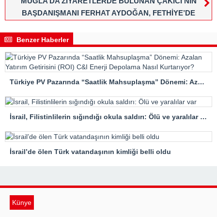
MUĞLA’DA ZİYARETLERDE BULUNAN ÇAKICI’NIN
BAŞDANIŞMANI FERHAT AYDOĞAN, FETHİYE’DE
ÖNALLAR RESTORAN’DAYDI
Benzer Haberler
Türkiye PV Pazarında “Saatlik Mahsuplaşma” Dönemi: Azalan Yatırım Getirisini (ROI) C&I Enerji Depolama Nasıl Kurtarıyor?
İsrail, Filistinlilerin sığındığı okula saldırı: Ölü ve yaralılar var
İsrail’de ölen Türk vatandaşının kimliği belli oldu
Künye