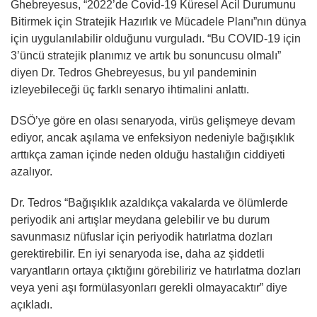
Ghebreyesus, “2022’de Covid-19 Küresel Acil Durumunu
Bitirmek için Stratejik Hazırlık ve Mücadele Planı”nın dünya
için uygulanılabilir olduğunu vurguladı. “Bu COVID-19 için
3’üncü stratejik planımız ve artık bu sonuncusu olmalı”
diyen Dr. Tedros Ghebreyesus, bu yıl pandeminin
izleyebileceği üç farklı senaryo ihtimalini anlattı.
DSÖ’ye göre en olası senaryoda, virüs gelişmeye devam
ediyor, ancak aşılama ve enfeksiyon nedeniyle bağışıklık
arttıkça zaman içinde neden olduğu hastalığın ciddiyeti
azalıyor.
Dr. Tedros “Bağışıklık azaldıkça vakalarda ve ölümlerde
periyodik ani artışlar meydana gelebilir ve bu durum
savunmasız nüfuslar için periyodik hatırlatma dozları
gerektirebilir. En iyi senaryoda ise, daha az şiddetli
varyantların ortaya çıktığını görebiliriz ve hatırlatma dozları
veya yeni aşı formülasyonları gerekli olmayacaktır” diye
açıkladı.