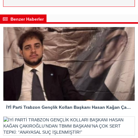
Benzer Haberler
İYİ Parti Trabzon Gençlik Kolları Başkanı Hasan Kağan Çakıroğlu’ndan Mattia Ahmet Minguzzi Davasına Tepki