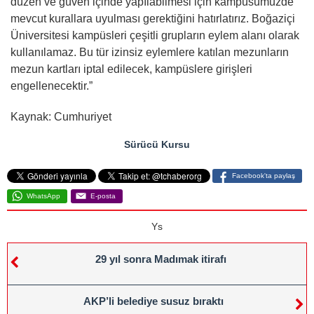
düzen ve güven içinde yapılabilmesi için kampüsümüzde
mevcut kurallara uyulması gerektiğini hatırlatırız. Boğaziçi
Üniversitesi kampüsleri çeşitli grupların eylem alanı olarak
kullanılamaz. Bu tür izinsiz eylemlere katılan mezunların
mezun kartları iptal edilecek, kampüslere girişleri
engellenecektir.”
Kaynak: Cumhuriyet
Sürücü Kursu
Facebook'ta paylaş
WhatsApp
E-posta
Ys
29 yıl sonra Madımak itirafı
AKP’li belediye susuz bıraktı