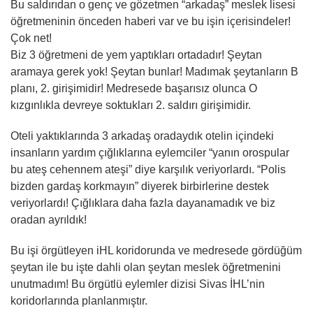
Bu saldırıdan o genç ve gözetmen “arkadaş” meslek lisesi
öğretmeninin önceden haberi var ve bu işin içerisindeler!
Çok net!
Biz 3 öğretmeni de yem yaptıkları ortadadır! Şeytan
aramaya gerek yok! Şeytan bunlar! Madımak şeytanların B
planı, 2. girişimidir! Medresede başarısız olunca O
kızgınlıkla devreye soktukları 2. saldırı girişimidir.
Oteli yaktıklarında 3 arkadaş oradaydık otelin içindeki
insanların yardım çığlıklarına eylemciler “yanın orospular
bu ateş cehennem ateşi” diye karşılık veriyorlardı. “Polis
bizden gardaş korkmayın” diyerek birbirlerine destek
veriyorlardı! Çığlıklara daha fazla dayanamadık ve biz
oradan ayrıldık!
Bu işi örgütleyen iHL koridorunda ve medresede gördüğüm
şeytan ile bu işte dahli olan şeytan meslek öğretmenini
unutmadım! Bu örgütlü eylemler dizisi Sivas İHL’nin
koridorlarında planlanmıştır.