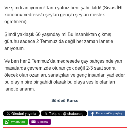
Ve şimdi anlıyorum! Tanrı yalnız beni şahit kıldı! (Sivas İHL
koridoru/medrese/o şeytan genç/o şeytan meslek
öğretmeni)
Şimdi yaklaşık 60 yaşındayım! Bu insanlıktan çıkmış
güruhu sadece 2 Temmuz’da değil her zaman lanetle
anıyorum.
Ve ben her 2 Temmuz’da medresede çay bahçesinde yan
masalarda çevremizde oturan çok değil 2-3 saat sonra
ölecek olan ozanları, sanatçıları ve genç insanları yad eder,
bu olayın bire bir şahidi olarak bu olaya vesile olanları
lanetle anarım.
Sürücü Kursu
Facebook'ta paylaş
WhatsApp
E-posta