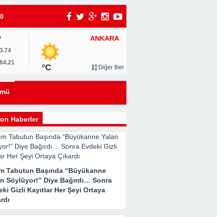
0
ANKARA
P
u
3.74
64.21
°C
Diğer İller
ümü
on Haberler
ım Tabutun Başında “Büyükanne
an Söylüyor!” Diye Bağırdı… Sonra
ki Gizli Kayıtlar Her Şeyi Ortaya
rdı