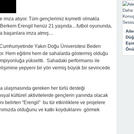
e imza atıyor. Tüm gençlerimiz kıymetli olmakla
 adı Berkem Erengil henüz 21 yaşında…futbol oyununda,
Aile
la başarılara imza atmış…
Düğ
Eşi
 Cumhuriyetinde Yakın Doğu Üniversitesi Beden
Önü
or. Hem eğitimi hem de sahalarda göstermiş olduğu
ampiyonluğa yükseltti. Sahadaki performansı ile
lişimine yepyeni bir yön vermiş büyük bir sevincede
na ulaşmasında gereken her türlü desteği
osyal kültürel aktivitelerde gençlerin yanında olacak
ı belirten “Erengil” bu tür etkinliklere ve projelere
anımızda olduğunu ve katkı koyduklarını görmek