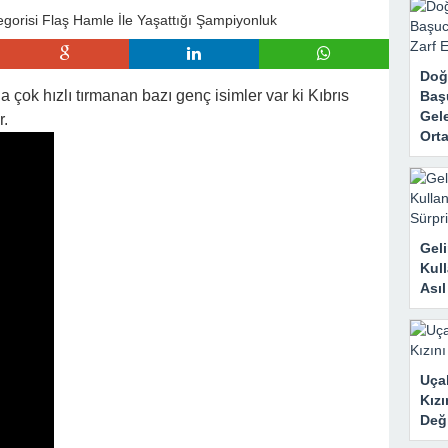
Doğ
 çok hızlı tırmanan bazı genç isimler var ki Kıbrıs
Baş
Gele
r.
Orta
Geli
Kull
Ası
Uçak
Kızı
Deği