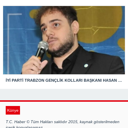
İYİ PARTİ TRABZON GENÇLİK KOLLARI BAŞKANI HASAN KAĞAN ÇAKIROĞLU’NDAN TBMM BAŞKANI’NA ÇOK SERT TEPKİ: “ANAYASAL SUÇ İŞLENMİŞTİR!”
Künye
T.C. Haber © Tüm Hakları saklıdır 2015, kaynak gösterilmeden
içerik kopyalanamaz.