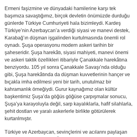
Ermeni faşizmine ve dünyadaki hamilerine karşı tek
başımıza savaştığımız, birçok devletin önümüzde durduğu
günlerde Türkiye Cumhuriyeti hala bizimleydi. Kardeş
Türkiye’nin Azerbaycan’a verdiği siyasi ve manevi destek,
Karabağ’ın düşman işgalinden kurtulmasında önemli rol
oynadı. Şuşa operasyonu modern askeri tarihin bir
şaheseridir. Şuşa harekâtı, siyasi mahiyeti, manevi önemi
ve askeri taktik özellikleri itibariyle Çanakkale harekâtına
benziyordu. 105 yıl sonra Çanakkale Savaşı’nda olduğu
gibi, Şuşa harekâtında da düşman kuvvetlerinin hançer ve
bıçakla imha edilmesi yeni bir tarih, unutulmaz bir
kahramanlık örneğiydi. Gurur kaynağımız olan kültür
başkentimiz Şuşa’da göğüs göğüse çarpışmalar sonucu,
Şuşa’ya karayoluyla değil, sarp kayalıklarla, hafif silahlarla,
şehit dostları ve yaralı askerlerle birlikte götürülerek
kurtarılmıştır.
Türkiye ve Azerbaycan, sevinçlerini ve acılarını paylaşan