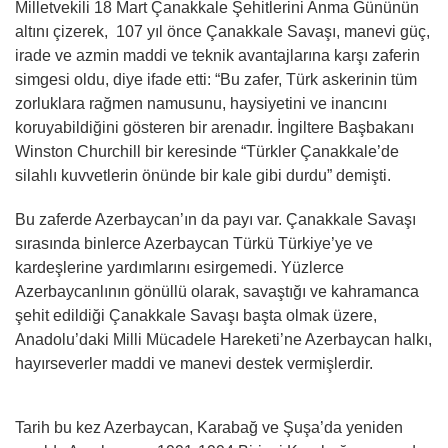
Milletvekili 18 Mart Çanakkale Şehitlerini Anma Gününün
altını çizerek, 107 yıl önce Çanakkale Savaşı, manevi güç,
irade ve azmin maddi ve teknik avantajlarına karşı zaferin
simgesi oldu, diye ifade etti: “Bu zafer, Türk askerinin tüm
zorluklara rağmen namusunu, haysiyetini ve inancını
koruyabildiğini gösteren bir arenadır. İngiltere Başbakanı
Winston Churchill bir keresinde “Türkler Çanakkale’de
silahlı kuvvetlerin önünde bir kale gibi durdu” demişti.
Bu zaferde Azerbaycan’ın da payı var. Çanakkale Savaşı
sırasında binlerce Azerbaycan Türkü Türkiye’ye ve
kardeşlerine yardımlarını esirgemedi. Yüzlerce
Azerbaycanlının gönüllü olarak, savaştığı ve kahramanca
şehit edildiği Çanakkale Savaşı başta olmak üzere,
Anadolu’daki Milli Mücadele Hareketi’ne Azerbaycan halkı,
hayırseverler maddi ve manevi destek vermişlerdir.
Tarih bu kez Azerbaycan, Karabağ ve Şuşa’da yeniden