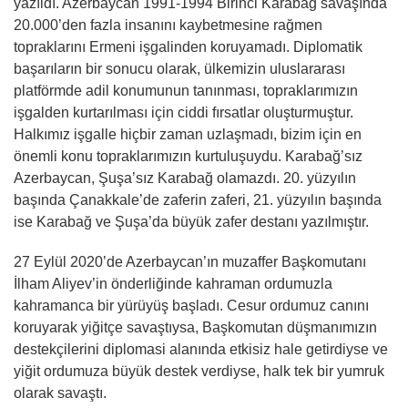
yazıldı. Azerbaycan 1991-1994 Birinci Karabağ savaşında
20.000’den fazla insanını kaybetmesine rağmen
topraklarını Ermeni işgalinden koruyamadı. Diplomatik
başarıların bir sonucu olarak, ülkemizin uluslararası
platförmde adil konumunun tanınması, topraklarımızın
işgalden kurtarılması için ciddi fırsatlar oluşturmuştur.
Halkımız işgalle hiçbir zaman uzlaşmadı, bizim için en
önemli konu topraklarımızın kurtuluşuydu. Karabağ’sız
Azerbaycan, Şuşa’sız Karabağ olamazdı. 20. yüzyılın
başında Çanakkale’de zaferin zaferi, 21. yüzyılın başında
ise Karabağ ve Şuşa’da büyük zafer destanı yazılmıştır.
27 Eylül 2020’de Azerbaycan’ın muzaffer Başkomutanı
İlham Aliyev’in önderliğinde kahraman ordumuzla
kahramanca bir yürüyüş başladı. Cesur ordumuz canını
koruyarak yiğitçe savaştıysa, Başkomutan düşmanımızın
destekçilerini diplomasi alanında etkisiz hale getirdiyse ve
yiğit ordumuza büyük destek verdiyse, halk tek bir yumruk
olarak savaştı.