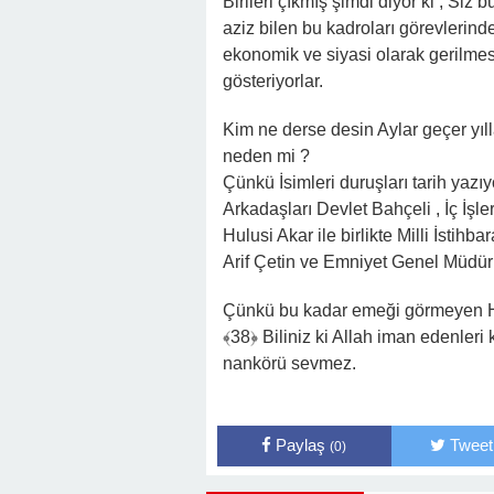
Birileri çıkmış şimdi diyor ki ; Siz 
aziz bilen bu kadroları görevlerinde
ekonomik ve siyasi olarak gerilmes
gösteriyorlar.
Kim ne derse desin Aylar geçer yıll
neden mi ?
Çünkü İsimleri duruşları tarih ya
Arkadaşları Devlet Bahçeli , İç İş
Hulusi Akar ile birlikte Milli İsti
Arif Çetin ve Emniyet Genel Müdü
Çünkü bu kadar emeği görmeyen Hai
﴾38﴿ Biliniz ki Allah iman edenleri 
nankörü sevmez.
Paylaş
Tweet
(0)