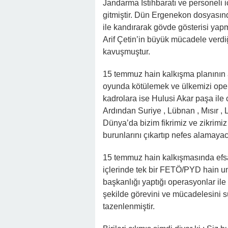
Jandarma İstihbaratı ve personeli i
gitmiştir. Dün Ergenekon dosyasınd
ile kandırarak gövde gösterisi ya
Arif Çetin’in büyük mücadele verdi
kavuşmuştur.
15 temmuz hain kalkışma planının a
oyunda kötülemek ve ülkemizi oper
kadrolara ise Hulusi Akar paşa ile
Ardından Suriye , Lübnan , Mısır ,
Dünya’da bizim fikrimiz ve zikrim
burunlarını çıkartıp nefes alamayac
15 temmuz hain kalkışmasında efs
içlerinde tek bir FETÖ/PYD hain 
başkanlığı yaptığı operasyonlar ile
şekilde görevini ve mücadelesini s
tazenlenmiştir.