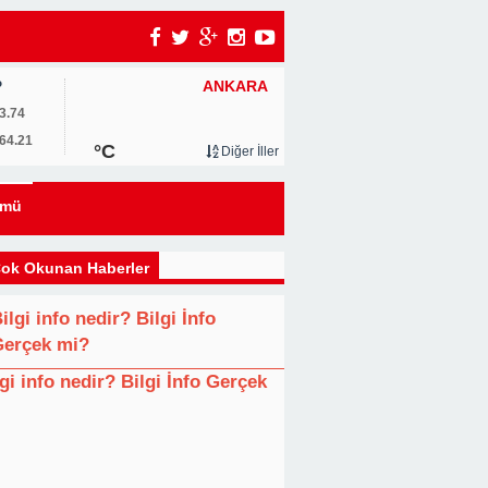
ANKARA
P
um
3.74
64.21
°C
Diğer İller
0
ümü
u
ok Okunan Haberler
ilgi info nedir? Bilgi İnfo
Gerçek mi?