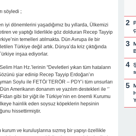
rk Etti, Ama Gerçek Çok Başkaydı
 söyledi ;
kanne Yalan Söylüyor!” Diye Bağırdı… Sonra Evdeki Gizli Kayıtlar Her
P
en iyi dönemlerini yaşadığımız bu yıllarda, Ülkemizi
ç
tiren ve yaptığı liderlikle göz dolduran Recep Tayyip
iye’nin temelleri atılmakta. Dün Avrupa ile bir
M
etilen Türkiye değil artık. Dünya’da kriz çıktığında
B
Türkiye inşaa ediyorlar.
Ş
lim Han Hz.’lerinin “Devletleri yıkan tüm hataların
” Sözünü şiar edinip Recep Tayyip Erdoğan’ın
leyman Soylu ile FETÖ/ TERÖR – PDY’i tüm unsurları
Dün Amerikanın donanım ve yazılım destekleri ile ‘’
H
 Fidan gibi bir yiğit ile Türkiye’nin en önemli Kurumu
Y
 ülkeye hainlik eden soysuz köpeklerin hepsinin
unu hissettirmiştir.
kurum ve kuruluşlarına sızmış bir yapıyı özellikle