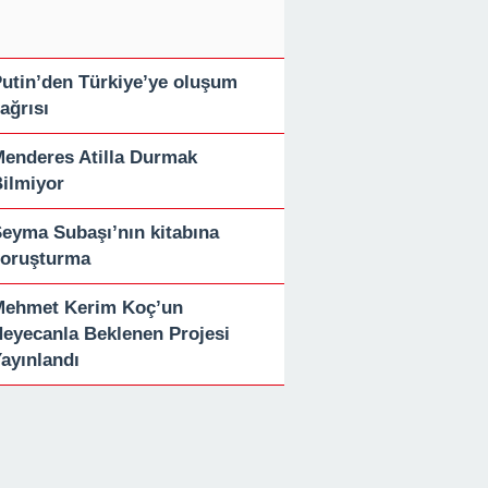
utin’den Türkiye’ye oluşum
ağrısı
enderes Atilla Durmak
ilmiyor
eyma Subaşı’nın kitabına
soruşturma
Mehmet Kerim Koç’un
eyecanla Beklenen Projesi
ayınlandı