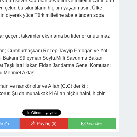
bu vatan sever kadroları devletini ve milletini canın dan
n çekin bu sıkıntıların hiç biri yaşanmasın. Ülke
in diyerek yüce Türk milletine aba altından sopa
ar geçer , takvimler eksir ama bu liderler unutulmaz
zıyor ; Cumhurbaşkanı Recep Tayyip Erdoğan ve Yol
leri Bakanı Süleyman Soylu,Milli Savunma Bakanı
hbarat Teşkilatı Hakan Fidan,Jandarma Genel Komutanı
rü Mehmet Aktaş
n ve nankör olur ve Allah (C.C) der ki ;
korur. Şu da muhakkak ki Allah hiçbir haini, hiçbir
le
Paylaş
Gönder
(0)
(0)