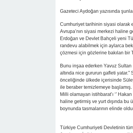
22:41 -
Kocam Beni Çocuksuz Diye Te
Gazeteci Aydoğan yazısında şunları
23:11 -
Kızım Tabutun Başında “Büyü
Şeyi Ortaya Çıkardı
Cumhuriyet tarihinin siyasi olarak 
Avrupa’nın siyasi merkezi haline ge
Erdoğan ve Devlet Bahçeli yeni Türk
randevu alabilmek için aylarca bekl
çözmesi için gözlerine bakılan bir 
Bunu inşaa ederken Yavuz Sultan Se
altında nice gururun gafleti yatar.
önceliğinde ülkede içerisinde Sü
ile beraber temizlemeye başlamış. 
Milli olamayan istihbarat’ı ‘’ Hakan
haline getirmiş ve yurt dışında bu
boynunda tasmalarının elinde olduğ
Türkiye Cumhuriyeti Devletinin tüm 