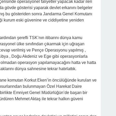
çerisinde operasyonel faliyetler yapacak kadar ileri
a gövde gösterisi yaparak devlet erkanını belgeler
pmış bu gösteriden sonra Jandarma Genel Komutanı
ği kurum eski güvenine ve ciddiyetine yeniden
rdından şerefli TSK’nın itibarını dünya kamu
asyonel ülke sınıfından çıkarmak için uğraşan
 cevap verilmiş ve Pençe Operasyonu yapılmış ,
 Libya , Doğu Akdeniz ve Ege gibi operasyonlarla
iz olmadan operasyon yapılamayacağını hatta ve hatta
aklarını dünya sahnesine tekrar hatırlattık.
ane komutan Korkut Eken’in öncülüğünde kurulan ve
unsurlarından bulunmayan Özel Harekat Daire
 birlikte Emniyet Genel Müdürlüğün’de başarı bir
ürdüren Mehmet Aktaş ile tekrar halkın güveni