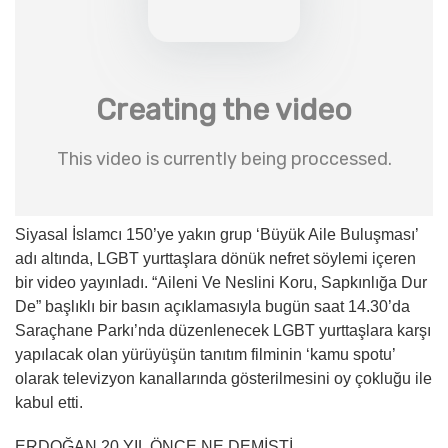
Siyasal İslamcı 150’ye yakın grup ‘Büyük Aile Buluşması’
adı altında, LGBT yurttaşlara dönük nefret söylemi içeren
bir video yayınladı. “Aileni Ve Neslini Koru, Sapkınlığa Dur
De” başlıklı bir basın açıklamasıyla bugün saat 14.30’da
Saraçhane Parkı’nda düzenlenecek LGBT yurttaşlara karşı
yapılacak olan yürüyüşün tanıtım filminin ‘kamu spotu’
olarak televizyon kanallarında gösterilmesini oy çokluğu ile
kabul etti.
ERDOĞAN 20 YIL ÖNCE NE DEMİŞTİ