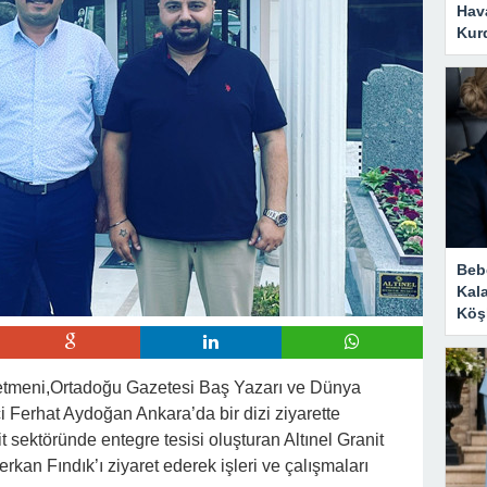
Hava
Kurd
Bebe
Kal
Köşk
etmeni,Ortadoğu Gazetesi Baş Yazarı ve Dünya
Ferhat Aydoğan Ankara’da bir dizi ziyarette
sektöründe entegre tesisi oluşturan Altınel Granit
an Fındık’ı ziyaret ederek işleri ve çalışmaları