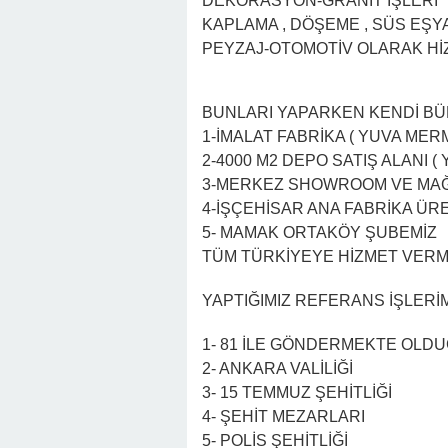
DEKORASYON-GRANİT İŞLERİ
KAPLAMA , DÖŞEME , SÜS EŞY
PEYZAJ-OTOMOTİV OLARAK Hİ
BUNLARI YAPARKEN KENDİ BÜ
1-İMALAT FABRİKA ( YUVA MER
2-4000 M2 DEPO SATIŞ ALANI (
3-MERKEZ SHOWROOM VE MAĞA
4-İŞÇEHİSAR ANA FABRİKA ÜRE
5- MAMAK ORTAKÖY ŞUBEMİZ
TÜM TÜRKİYEYE HİZMET VER
YAPTIĞIMIZ REFERANS İŞLERİ
1- 81 İLE GÖNDERMEKTE OLD
2- ANKARA VALİLİĞİ
3- 15 TEMMUZ ŞEHİTLİĞİ
4- ŞEHİT MEZARLARI
5- POLİS ŞEHİTLİĞİ