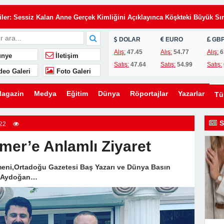
Eşimin Kurduğu Planı Tek Bir İmza Çökertti
iler: Sessiz Kalan Anne Gerçek Kimliğini Açıklayınca Köşkteki Büyük Sır
DOLAR
EURO
GB
de Annemi Hizmetçi Gibi Çalıştırıyorlardı: Tapunun Kime Ait Olduğunu
Alış:
47.45
Alış:
54.77
Alış:
6
nye
İletişim
Satış:
47.64
Satış:
54.99
Satış:
deo Galeri
Foto Galeri
i Gün, Kayınvalidesinin Son Hediyesi Hayatını Değiştirdi
 Uyarı: Oğlunu Kurtaran Babanın Büyük Sırrı
agazin
Medya
Eğitim
Dünya
Röportajlar
Yazarlar
T
elefon, Kahvaltı Masasında Tüm Gerçekleri Ortaya Çıkardı
zdi: Üvey Babasının Yaptığı Gizli Davet Tüm Ailenin Kaderini Değiştird
S
22
 Gelen Gizemli Kadını Anlattı… Gerçeği Öğrendiğimde Gözyaşlarıma
rmer’e Anlamlı Ziyaret
meni,Ortadoğu Gazetesi Baş Yazarı ve Dünya Basın
rakılan İki Havlu, Bir Babanın Sakladığı Büyük Acıyı Ortaya Çıkardı
t Aydoğan…
Eşimin Kurduğu Planı Tek Bir İmza Çökertti