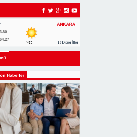
ANKARA
P
3.80
64.27
°C
Diğer İller
ümü
i
on Haberler