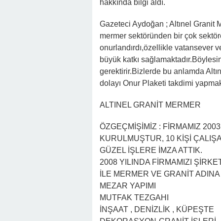
hakkında bilgi aldı.
Gazeteci Aydoğan ; Altınel Granit 
mermer sektöründen bir çok sektöre
onurlandırdı,özellikle vatansever v
büyük katkı sağlamaktadır.Böylesi
gerektirir.Bizlerde bu anlamda Alt
dolayı Onur Plaketi takdimi yapma
ALTINEL GRANİT MERMER
ÖZGEÇMİŞİMİZ : FİRMAMIZ 200
KURULMUŞTUR, 10 KİŞİ ÇALIŞ
GÜZEL İŞLERE İMZA ATTIK.
2008 YILINDA FİRMAMIZI ŞİRK
İLE MERMER VE GRANİT ADIN
MEZAR YAPIMI
MUTFAK TEZGAHI
İNŞAAT , DENİZLİK , KÜPEŞTE