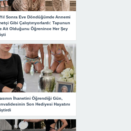
ı Yıl Sonra Eve Döndüğümde Annemi
etçi Gibi Çalıştırıyorlardı: Tapunun
e Ait Olduğunu Öğrenince Her Şey
şti
asının İhanetini Öğrendiği Gün,
ınvalidesinin Son Hediyesi Hayatını
ştirdi