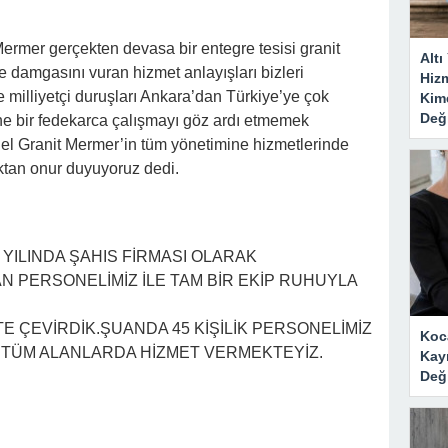
Mermer gerçekten devasa bir entegre tesisi granit
Alt
 damgasını vuran hizmet anlayışları bizleri
Hizm
e milliyetçi duruşları Ankara’dan Türkiye’ye çok
Kim
Deği
ne bir fedekarca çalışmayı göz ardı etmemek
ınel Granit Mermer’in tüm yönetimine hizmetlerinde
ktan onur duyuyoruz dedi.
3 YILINDA ŞAHIS FİRMASI OLARAK
AN PERSONELİMİZ İLE TAM BİR EKİP RUHUYLA
ETE ÇEVİRDİK.ŞUANDA 45 KİŞİLİK PERSONELİMİZ
Koc
A TÜM ALANLARDA HİZMET VERMEKTEYİZ.
Kay
Deği