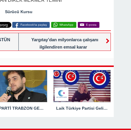
TAN DİREK MERMER TEMİNİ
Sürücü Kursu
Facebook'ta paylaş
WhatsApp
E-posta
STÜN
Yargıtay’dan milyonlarca çalışanı
ilgilendiren emsal karar
İYİ PARTİ TRABZON GENÇLİK KOLLARI BAŞKANI HASAN KAĞAN ÇAKIROĞLU’NDAN TBMM BAŞKANI’NA ÇOK SERT TEPKİ: “ANAYASAL SUÇ İŞLENMİŞTİR!”
Laik Türkiye Partisi Geliyor