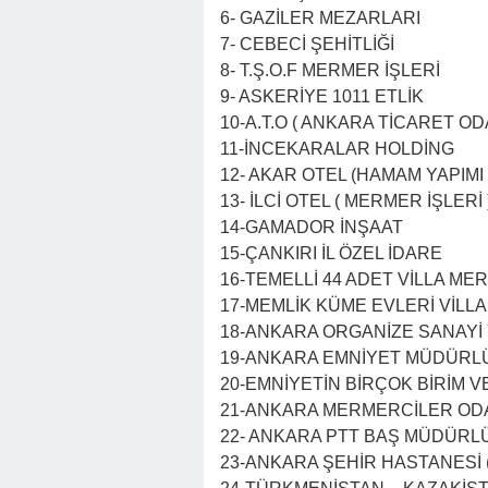
6- GAZİLER MEZARLARI
7- CEBECİ ŞEHİTLİĞİ
8- T.Ş.O.F MERMER İŞLERİ
9- ASKERİYE 1011 ETLİK
10-A.T.O ( ANKARA TİCARET ODA
11-İNCEKARALAR HOLDİNG
12- AKAR OTEL (HAMAM YAPIMI 
13- İLCİ OTEL ( MERMER İŞLERİ 
14-GAMADOR İNŞAAT
15-ÇANKIRI İL ÖZEL İDARE
16-TEMELLİ 44 ADET VİLLA MER
17-MEMLİK KÜME EVLERİ VİLLA
18-ANKARA ORGANİZE SANAYİ 
19-ANKARA EMNİYET MÜDÜRLÜ
20-EMNİYETİN BİRÇOK BİRİM 
21-ANKARA MERMERCİLER ODAS
22- ANKARA PTT BAŞ MÜDÜRL
23-ANKARA ŞEHİR HASTANESİ (B