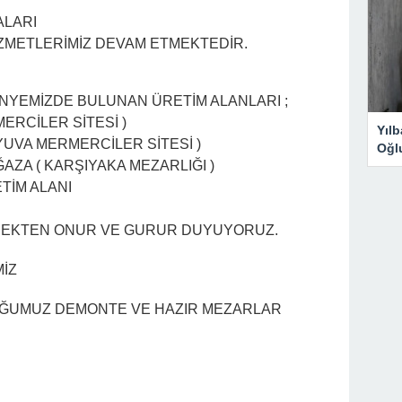
ALARI
ZMETLERİMİZ DEVAM ETMEKTEDİR.
NYEMİZDE BULUNAN ÜRETİM ALANLARI ;
MERCİLER SİTESİ )
Yıl
 YUVA MERMERCİLER SİTESİ )
Oğl
ZA ( KARŞIYAKA MEZARLIĞI )
TİM ALANI
MEKTEN ONUR VE GURUR DUYUYORUZ.
MİZ
UĞUMUZ DEMONTE VE HAZIR MEZARLAR