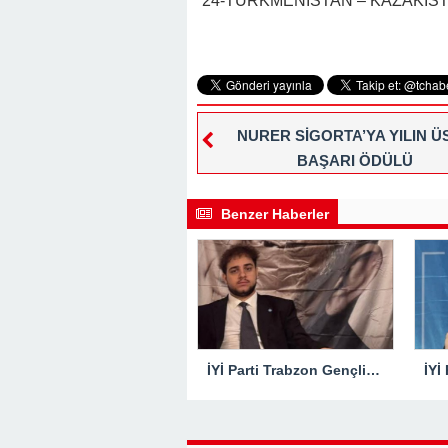
24-TÜRKMENİSTAN – KAZAKİS
NURER SİGORTA’YA YILIN Ü
BAŞARI ÖDÜLÜ
Benzer Haberler
İYİ Parti Trabzon Gençlik Kolları Başkanı Hasan Kağan Çakıroğlu’ndan Mattia Ahmet Minguzzi Davasına Tepki