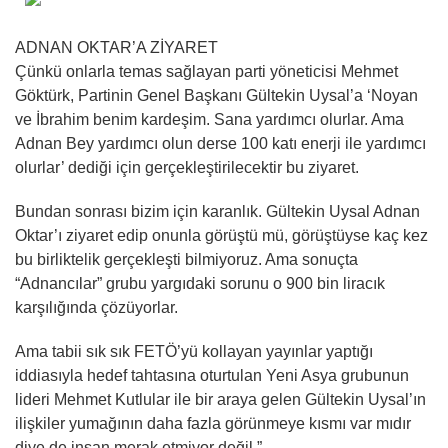
ADNAN OKTAR’A ZİYARET
Çünkü onlarla temas sağlayan parti yöneticisi Mehmet
Göktürk, Partinin Genel Başkanı Gültekin Uysal’a ‘Noyan
ve İbrahim benim kardeşim. Sana yardımcı olurlar. Ama
Adnan Bey yardımcı olun derse 100 katı enerji ile yardımcı
olurlar’ dediği için gerçekleştirilecektir bu ziyaret.
Bundan sonrası bizim için karanlık. Gültekin Uysal Adnan
Oktar’ı ziyaret edip onunla görüştü mü, görüştüyse kaç kez
bu birliktelik gerçekleşti bilmiyoruz. Ama sonuçta
“Adnancılar” grubu yargıdaki sorunu o 900 bin liracık
karşılığında çözüyorlar.
Ama tabii sık sık FETÖ’yü kollayan yayınlar yaptığı
iddiasıyla hedef tahtasına oturtulan Yeni Asya grubunun
lideri Mehmet Kutlular ile bir araya gelen Gültekin Uysal’ın
ilişkiler yumağının daha fazla görünmeye kısmı var mıdır
diye de insan merak etmiyor değil.”