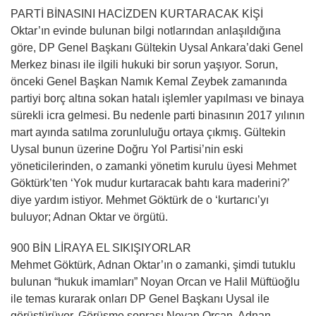
PARTİ BİNASINI HACİZDEN KURTARACAK KİŞİ
Oktar’ın evinde bulunan bilgi notlarından anlaşıldığına
göre, DP Genel Başkanı Gültekin Uysal Ankara’daki Genel
Merkez binası ile ilgili hukuki bir sorun yaşıyor. Sorun,
önceki Genel Başkan Namık Kemal Zeybek zamanında
partiyi borç altına sokan hatalı işlemler yapılması ve binaya
sürekli icra gelmesi. Bu nedenle parti binasının 2017 yılının
mart ayında satılma zorunluluğu ortaya çıkmış. Gültekin
Uysal bunun üzerine Doğru Yol Partisi’nin eski
yöneticilerinden, o zamanki yönetim kurulu üyesi Mehmet
Göktürk’ten ‘Yok mudur kurtaracak bahtı kara maderini?’
diye yardım istiyor. Mehmet Göktürk de o ‘kurtarıcı’yı
buluyor; Adnan Oktar ve örgütü.
900 BİN LİRAYA EL SIKIŞIYORLAR
Mehmet Göktürk, Adnan Oktar’ın o zamanki, şimdi tutuklu
bulunan “hukuk imamları” Noyan Orcan ve Halil Müftüoğlu
ile temas kurarak onları DP Genel Başkanı Uysal ile
görüştürüyor. Görüşme sonrası Noyan Orcan, Adnan