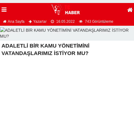
Ana Sayfa
Yazarlar
16.05.2022
743 Görüntüleme
ADALETLİ BİR KAMU YÖNETİMİNİ
VATANDAŞLARIMIZ İSTİYOR MU?