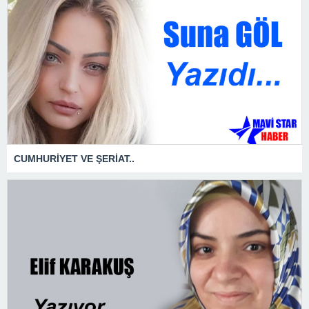
CUMHURİYET VE ŞERİAT..