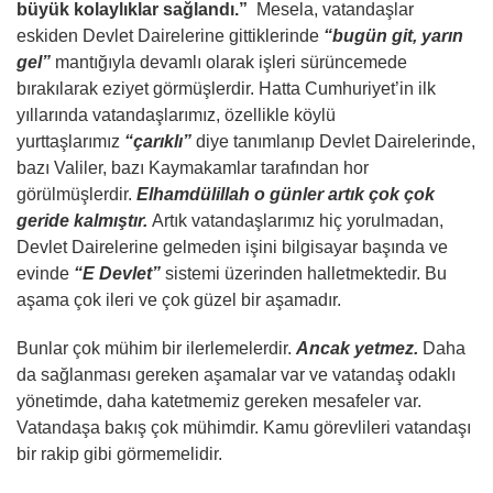
büyük kolaylıklar sağlandı.”
Mesela, vatandaşlar
eskiden Devlet Dairelerine gittiklerinde
“bugün git, yarın
gel”
mantığıyla devamlı olarak işleri sürüncemede
bırakılarak eziyet görmüşlerdir. Hatta Cumhuriyet’in ilk
yıllarında vatandaşlarımız, özellikle köylü
yurttaşlarımız
“çarıklı”
diye tanımlanıp Devlet Dairelerinde,
bazı Valiler, bazı Kaymakamlar tarafından hor
görülmüşlerdir.
Elhamdülillah o günler artık çok çok
geride kalmıştır.
Artık vatandaşlarımız hiç yorulmadan,
Devlet Dairelerine gelmeden işini bilgisayar başında ve
evinde
“E Devlet”
sistemi üzerinden halletmektedir. Bu
aşama çok ileri ve çok güzel bir aşamadır.
Bunlar çok mühim bir ilerlemelerdir.
Ancak yetmez.
Daha
da sağlanması gereken aşamalar var ve vatandaş odaklı
yönetimde, daha katetmemiz gereken mesafeler var.
Vatandaşa bakış çok mühimdir. Kamu görevlileri vatandaşı
bir rakip gibi görmemelidir.