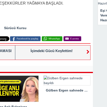
 TEŞEKKÜRLER YAĞMAYA BAŞLADI.
Eşi 
Ver
Haz
Sürücü Kursu
Facebook'ta paylaş
WhatsApp
E-posta
LAMASI
İçimdeki Gücü Keşfettim!
Gülben Ergen sahnede bayıldı
e Anlı Evleniyor