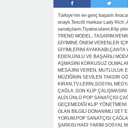
Türkiye’nin en genç başarılı ihraca
onaylı.Tescilli markası Lady Rich 
sanatçıların,Tiyatrocuların,Klip
TREND MODEL, TASARIM,RENK,
GİYİMİNE ÖNEM VERENLER İÇİN
GİYİMLERİNİ AYAKKABI,ÇANT
EDEN,ÜNLÜ VE BAŞARILI MODAC
AŞMASINI KORKUSUZ OLMALAR
MESAJINI VEREN, MUTLULUK E
MÜZİĞİNİN SEVİLEN TAKDİR 
KIRAN,TV.LERİN,SOSYAL MEDYA
ÇAĞLA ,SON KLİP ÇALIŞMASIN
ALDI.ÜNLÜ POP SANATÇISI ÇAĞ
GEÇEMEDİĞİ KLİP YÖNETMENİ 
OLAN BİLGİLİ DONANIMLI SET 
YORUM,POP SANATÇISI ÇAĞLA
ŞARKISI HADİ YARİM SOSYAL 