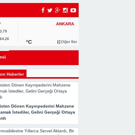
ANKARA
P
3.79
eyi
64.26
°C
Diğer İller
kle
ümü
on Haberler
Her
isten Dönen Kayınpederini Mahzene
amak İstediler, Gelini Gerçeği Ortaya
rdı