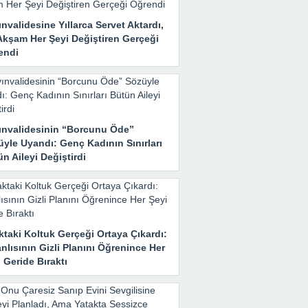
nvalidesine Yıllarca Servet Aktardı,
Akşam Her Şeyi Değiştiren Gerçeği
endi
ınvalidesinin “Borcunu Öde”
yle Uyandı: Genç Kadının Sınırları
n Aileyi Değiştirdi
taki Koltuk Gerçeği Ortaya Çıkardı:
nlısının Gizli Planını Öğrenince Her
 Geride Bıraktı