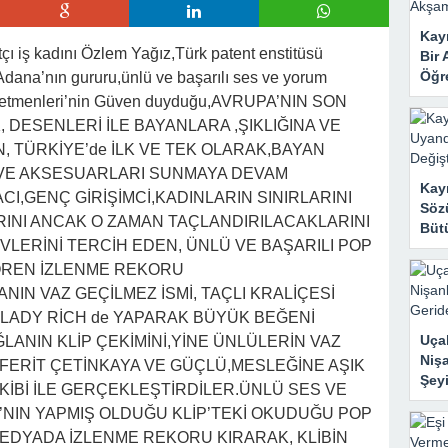
Kayı
tçı iş kadını Özlem Yağız,Türk patent enstitüsü
Bir 
Öğr
,Adana’nın gururu,ünlü ve başarılı ses ve yorum
 yönetmenleri’nin Güven duyduğu,AVRUPA’NIN SON
 DESENLERİ İLE BAYANLARA ,ŞIKLIĞINA VE
, TÜRKİYE’de İLK VE TEK OLARAK,BAYAN
A VE AKSESUARLARI SUNMAYA DEVAM
Kay
I,GENÇ GİRİŞİMCİ,KADINLARIN SINIRLARINI
Sözü
INI ANCAK O ZAMAN TAÇLANDIRILACAKLARINI
Bütü
VLERİNİ TERCİH EDEN, ÜNLÜ VE BAŞARILI POP
GÖREN İZLENME REKORU
NIN VAZ GEÇİLMEZ İSMİ, TAÇLI KRALİÇESİ
I LADY RİCH de YAPARAK BÜYÜK BEĞENİ
Uçak
LANIN KLİP ÇEKİMİNİ,YİNE ÜNLÜLERİN VAZ
Nişa
FERİT ÇETİNKAYA VE GÜÇLÜ,MESLEĞİNE AŞIK
Şeyi
EKİBİ İLE GERÇEKLEŞTİRDİLER.ÜNLÜ SES VE
’NIN YAPMIŞ OLDUĞU KLİP’TEKİ OKUDUĞU POP
MEDYADA İZLENME REKORU KIRARAK, KLİBİN