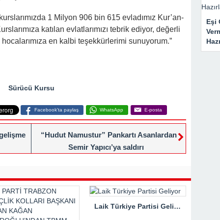
kurslarımızda 1 Milyon 906 bin 615 evladımız Kur’an-
Eşi 
urslarımıza katılan evlatlarımızı tebrik ediyor, değerli
Ver
n hocalarımıza en kalbi teşekkürlerimi sunuyorum.”
Haz
Sürücü Kursu
Facebook'ta paylaş
WhatsApp
E-posta
 gelişme
“Hudut Namustur” Pankartı Asanlardan
Semir Yapıcı’ya saldırı
Laik Türkiye Partisi Geliyor