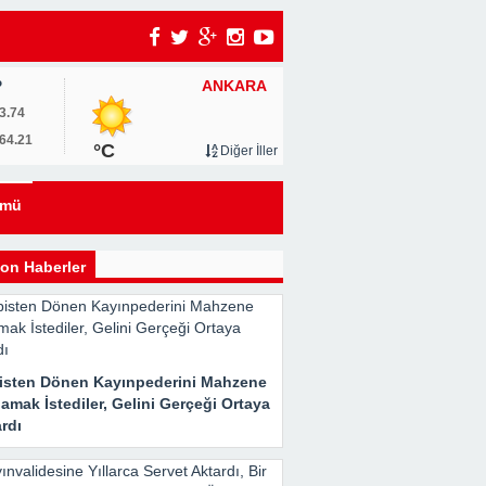
ANKARA
P
3.74
64.21
°C
Diğer İller
eyi
ümü
kle
on Haberler
isten Dönen Kayınpederini Mahzene
Her
amak İstediler, Gelini Gerçeği Ortaya
rdı