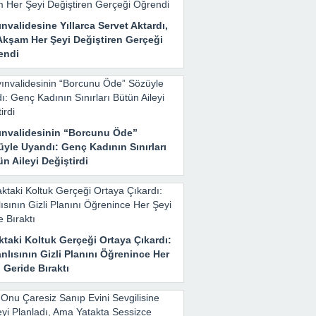
nvalidesine Yıllarca Servet Aktardı,
Akşam Her Şeyi Değiştiren Gerçeği
endi
ınvalidesinin “Borcunu Öde”
yle Uyandı: Genç Kadının Sınırları
n Aileyi Değiştirdi
taki Koltuk Gerçeği Ortaya Çıkardı:
nlısının Gizli Planını Öğrenince Her
 Geride Bıraktı