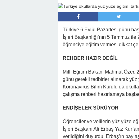
22:16 -
Hapisten Dönen Kayınpederini
Türkiye 6 Eylül Pazartesi günü baş
İşleri Başkanlığı’nın 5 Temmuz ile 
öğrenciye eğitim vermesi dikkat çek
REHBER HAZIR DEĞİL
Milli Eğitim Bakanı Mahmut Özer, 2
günü gerekli tedbirler alınarak yüz
Koronavirüs Bilim Kurulu da okullar
çalışma rehberi hazırlamaya başlad
ENDİŞELER SÜRÜYOR
Öğrenciler ve velilerin yüz yüze 
İşleri Başkanı Ali Erbaş Yaz Kur’a
verildiğini duyurdu. Erbaş’ın payla