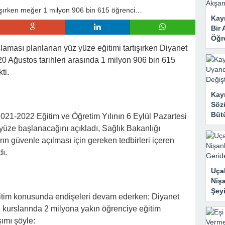
 Mahzene Saklamak İstediler, Gelini Gerçeği Ortaya Çıkardı
Kayı
Bir 
Öğr
laması planlanan yüz yüze eğitimi tartışırken Diyanet
20 Ağustos tarihleri arasında 1 milyon 906 bin 615
ti.
Kay
Sözü
Bütü
021-2022 Eğitim ve Öğretim Yılının 6 Eylül Pazartesi
 yüze başlanacağını açıkladı, Sağlık Bakanlığı
ın güvenle açılması için gereken tedbirleri içeren
ı.
Uçak
Nişa
Şeyi
eğitim konusunda endişeleri devam ederken; Diyanet
n kurslarında 2 milyona yakın öğrenciye eğitim
şımı şöyle: