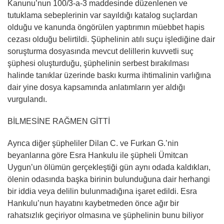
Kanunu’nun 100/3-a-3 maddesinde düzenlenen ve
tutuklama sebeplerinin var sayıldığı katalog suçlardan
olduğu ve kanunda öngörülen yaptırımın müebbet hapis
cezası olduğu belirtildi. Şüphelinin atılı suçu işlediğine dair
soruşturma dosyasında mevcut delillerin kuvvetli suç
şüphesi oluşturduğu, şüphelinin serbest bırakılması
halinde tanıklar üzerinde baskı kurma ihtimalinin varlığına
dair yine dosya kapsamında anlatımların yer aldığı
vurgulandı.
BİLMESİNE RAĞMEN GİTTİ
Ayrıca diğer şüpheliler Dilan C. ve Furkan G.’nin
beyanlarına göre Esra Hankulu ile şüpheli Ümitcan
Uygun’un ölümün gerçekleştiği gün aynı odada kaldıkları,
ölenin odasında başka birinin bulunduğuna dair herhangi
bir iddia veya delilin bulunmadığına işaret edildi. Esra
Hankulu’nun hayatını kaybetmeden önce ağır bir
rahatsızlık geçiriyor olmasına ve şüphelinin bunu biliyor