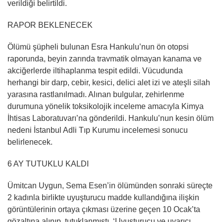
verildiği belirtildi.
RAPOR BEKLENECEK
Ölümü şüpheli bulunan Esra Hankulu’nun ön otopsi
raporunda, beyin zarında travmatik olmayan kanama ve
akciğerlerde iltihaplanma tespit edildi. Vücudunda
herhangi bir darp, cebir, kesici, delici alet izi ve ateşli silah
yarasına rastlanılmadı. Alınan bulgular, zehirlenme
durumuna yönelik toksikolojik inceleme amacıyla Kimya
İhtisas Laboratuvarı’na gönderildi. Hankulu’nun kesin ölüm
nedeni İstanbul Adli Tıp Kurumu incelemesi sonucu
belirlenecek.
6 AY TUTUKLU KALDI
Ümitcan Uygun, Sema Esen’in ölümünden sonraki süreçte
2 kadınla birlikte uyuşturucu madde kullandığına ilişkin
görüntülerinin ortaya çıkması üzerine geçen 10 Ocak’ta
gözaltına alınıp, tutuklanmıştı. ‘Uyuşturucu ve uyarıcı