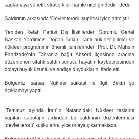
sağlamaya yönelik stratejik bir hamle niteliğindedir.” dedi.
Saldırının arkasında ‘Devlet terörü’ şüphesi iyice artmıştır
Yeniden Refah Partisi Dış İlişkilerden Sorumlu Genel
Başkan Yardımcısı Doğan Bekin, İranlı nükleer bilimci ve
nükleer programının önemli isimlerinden Prof. Dr. Muhsin
Fahrizade’nin Tahran’a bağlı Abserd ilçesinde aracına
düzenlenen silahlı saldırı sonucu hayatını kaybetmesinden
dolayı büyük üzüntü ve endişe duyduklarını ifade etti.
Bölgemizi sarsan Nükleer suikast ile ilgili Bekin şu
açıklamayı yaptı:
“Temmuz ayında İran’ın Natanz’daki Nükleer tesisine
yapılan sabotajın ardından bu saldırının düzenlenmesi
‘devlet terörü’ kuşkularını iyice ortaya çıkarmaktadır.
Bölgemizde Matruşka misali iç içe geçmiş olan bölgesel ve