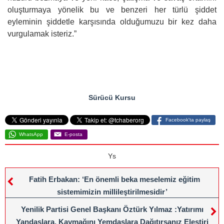
oluşturmaya yönelik bu ve benzeri her türlü şiddet
eyleminin şiddetle karşısında olduğumuzu bir kez daha
vurgulamak isteriz.”
konulu sikiş izle
office 2016
Sürücü Kursu
Facebook'ta paylaş
WhatsApp
E-posta
Ys
Fatih Erbakan: ‘En önemli beka meselemiz eğitim
sistemimizin millileştirilmesidir’
Yenilik Partisi Genel Başkanı Öztürk Yılmaz :Yatırımı
Yandaşlara, Kaymağını Yemdaşlara Dağıtırsanız Eleştiri