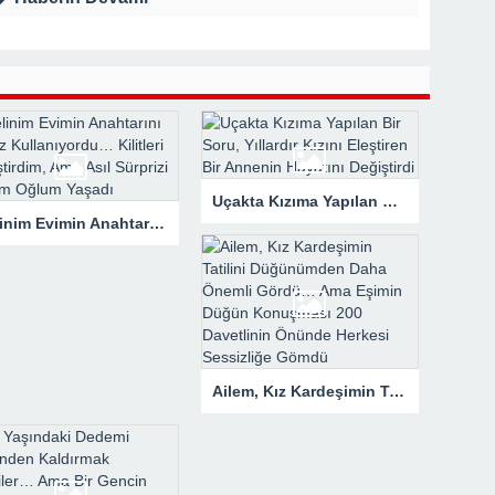
rk Etti, Ama Gerçek Çok Başkaydı
kanne Yalan Söylüyor!” Diye Bağırdı… Sonra Evdeki Gizli Kayıtlar Her
Uçakta Kızıma Yapılan Bir Soru, Yıllardır Kızını Eleştiren Bir Annenin Hayatını Değiştirdi
Gelinim Evimin Anahtarını İzinsiz Kullanıyordu… Kilitleri Değiştirdim, Ama Asıl Sürprizi Akşam Oğlum Yaşadı
Ailem, Kız Kardeşimin Tatilini Düğünümden Daha Önemli Gördü… Ama Eşimin Düğün Konuşması 200 Davetlinin Önünde Herkesi Sessizliğe Gömdü