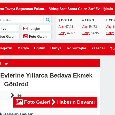
Tavayı Başucuma Fırlattı… Birkaç Saat Sonra Gelen Zarf Evliliğimin
DOLAR
EURO
GB
insiz Kullanıyordu… Kilitleri Değiştirdim, Ama Asıl Sürprizi Akşam Oğl
Alış:
47.48
Alış:
54.73
Alış:
6
nye
İletişim
Satış:
47.67
Satış:
54.95
Satış:
deo Galeri
Foto Galeri
u, Yıllardır Kızını Eleştiren Bir Annenin Hayatını Değiştirdi
lini Düğünümden Daha Önemli Gördü… Ama Eşimin Düğün Konuşması 20
agazin
Medya
Eğitim
Dünya
Röportajlar
Yazarlar
T
ömdü
e Evden Kovduğunu Sandı… Ama O Evin Gerçek Sahibinin Ben Olduğun
6
e Evlerine Yıllarca Bedava Ekmek
en Kaldırmak İstediler… Ama Bir Gencin Yaptığı Hareket O Gün Herkese
Götürdü
ni Kurmak İstedi… Ama Ona Hayatının En Büyük Dersini Vermeye
İleri
Foto Galeri
Haberin Devamı
eşimin Yıllardır Sakladığı Gerçek Ortaya Çıktı
Haberin Devamı