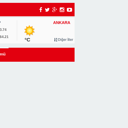
ANKARA
P
um
3.74
64.21
°C
Diğer İller
0
ümü
u