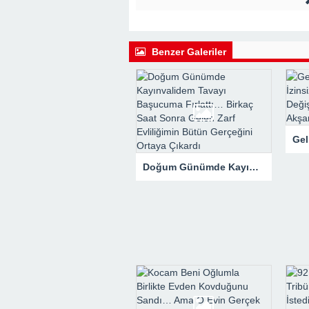
22:41 -
Kocam Beni Çocuksuz Diye Te
23:11 -
Kızım Tabutun Başında “Büyü
Şeyi Ortaya Çıkardı
Benzer Galeriler
Doğum Günümde Kayınvalidem Tavayı Başucuma Fırlattı… Birkaç Saat Sonra Gelen Zarf Evliliğimin Bütün Gerçeğini Ortaya Çıkardı