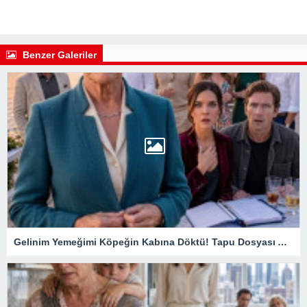
Benzer Galeriler
Gelinim Yemeğimi Köpeğin Kabına Döktü! Tapu Dosyası Açılınca Kimin Misafir Olduğu Ortaya Çıktı