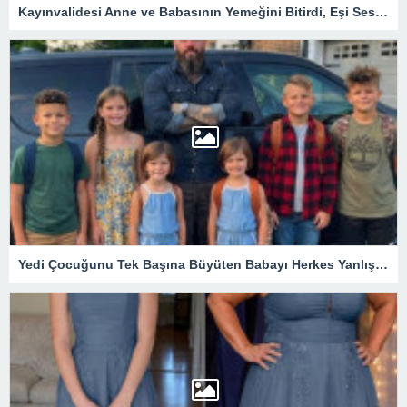
Kayınvalidesi Anne ve Babasının Yemeğini Bitirdi, Eşi Sessiz Kaldı! Banka Kayıtları Açılınca Evlilikteki Büyük Sır Ortaya Çıktı
Yedi Çocuğunu Tek Başına Büyüten Babayı Herkes Yanlış Anladı! Gerçek Ortaya Çıkınca Tüm Mahalle Sessizliğe Büründü