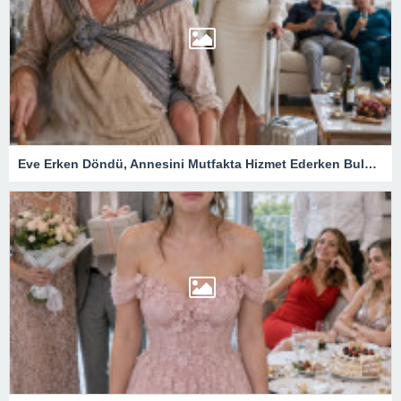
Eve Erken Döndü, Annesini Mutfakta Hizmet Ederken Buldu! Karşı Villanın Kapısını Açınca Herkes Gerçeği Öğrendi