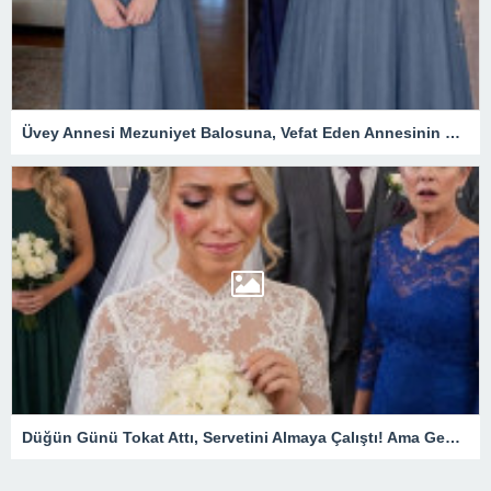
Üvey Annesi Mezuniyet Balosuna, Vefat Eden Annesinin Diktiği Elbisenin Aynısıyla Geldi! Ama O Gece Ortaya Çıkan Gerçek Herkesi Derinden Etkiledi
Düğün Günü Tokat Attı, Servetini Almaya Çalıştı! Ama Genç Kadının Tek Hamlesi Her Şeyi Tersine Çevirdi