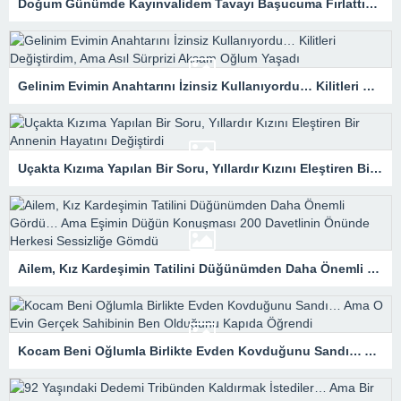
Doğum Günümde Kayınvalidem Tavayı Başucuma Fırlattı… Birkaç Saat Sonra Gelen Zarf Evliliğimin Bütün Gerçeğini Ortaya Çıkardı
Gelinim Evimin Anahtarını İzinsiz Kullanıyordu… Kilitleri Değiştirdim, Ama Asıl Sürprizi Akşam Oğlum Yaşadı
Uçakta Kızıma Yapılan Bir Soru, Yıllardır Kızını Eleştiren Bir Annenin Hayatını Değiştirdi
Ailem, Kız Kardeşimin Tatilini Düğünümden Daha Önemli Gördü… Ama Eşimin Düğün Konuşması 200 Davetlinin Önünde Herkesi Sessizliğe Gömdü
Kocam Beni Oğlumla Birlikte Evden Kovduğunu Sandı… Ama O Evin Gerçek Sahibinin Ben Olduğunu Kapıda Öğrendi