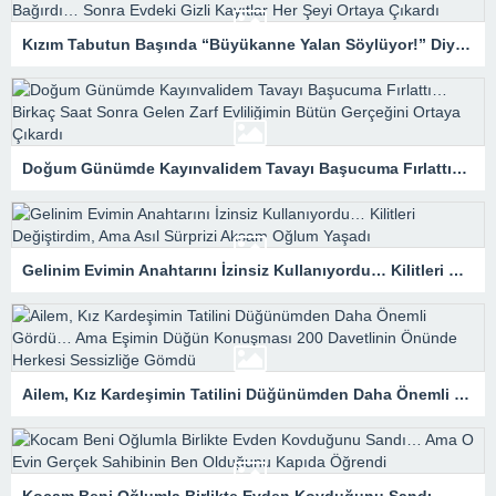
Kızım Tabutun Başında “Büyükanne Yalan Söylüyor!” Diye Bağırdı… Sonra Evdeki Gizli Kayıtlar Her Şeyi Ortaya Çıkardı
Doğum Günümde Kayınvalidem Tavayı Başucuma Fırlattı… Birkaç Saat Sonra Gelen Zarf Evliliğimin Bütün Gerçeğini Ortaya Çıkardı
Gelinim Evimin Anahtarını İzinsiz Kullanıyordu… Kilitleri Değiştirdim, Ama Asıl Sürprizi Akşam Oğlum Yaşadı
Ailem, Kız Kardeşimin Tatilini Düğünümden Daha Önemli Gördü… Ama Eşimin Düğün Konuşması 200 Davetlinin Önünde Herkesi Sessizliğe Gömdü