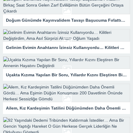
Doğum Günümde Kayınvalidem Tavayı Başucuma Fırlattı… Birkaç Saat Sonra Gelen Zarf Evliliğimin Bütün Gerçeğini Ortaya Çıkardı
Gelinim Evimin Anahtarını İzinsiz Kullanıyordu… Kilitleri Değiştirdim, Ama Asıl Sürprizi Akşam Oğlum Yaşadı
Uçakta Kızıma Yapılan Bir Soru, Yıllardır Kızını Eleştiren Bir Annenin Hayatını Değiştirdi
Ailem, Kız Kardeşimin Tatilini Düğünümden Daha Önemli Gördü… Ama Eşimin Düğün Konuşması 200 Davetlinin Önünde Herkesi Sessizliğe Gömdü